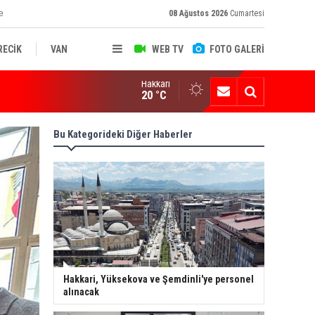
e
08 Ağustos 2026
Cumartesi
RECİK
VAN
WEB TV
FOTO GALERİ
Hakkari
ksekova'nın Sanayi Geleceği Masaya Yatırıldı
20 °C
Bu Kategorideki Diğer Haberler
Hakkari, Yüksekova ve Şemdinli'ye personel
alınacak