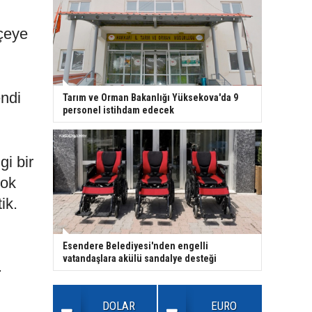
lçeye
endi
Tarım ve Orman Bakanlığı Yüksekova'da 9
personel istihdam edecek
i bir
çok
ik.
Esendere Belediyesi'nden engelli
vatandaşlara akülü sandalye desteği
.
DOLAR
EURO