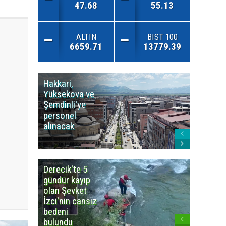
47.68
55.13
ALTIN
BIST 100
6659.71
13779.39
Hakkari,
Yüksek
Yüksekova ve
Ziraat
Şemdinli'ye
Odası'n
personel
Yangınla
alınacak
Karşı Duy
Çağrısı
Derecik'te 5
3
gündür kayıp
büyüklü
olan Şevket
deprem
İzci'nin cansız
korkuttu
bedeni
bulundu