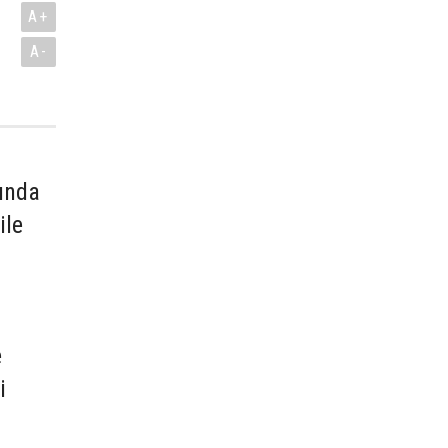
A+
A-
mında
ile
e
i