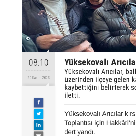
Yüksekovalı Arıcılar
08:10
Yüksekovalı Arıcılar, bal
üzerinden ilçeye gelen k
20 Kasım 2023
kaybettiğini belirterek so
iletti.
Yüksekovalı Arıcılar kır
Toplantısı için Hakkâri’n
dert yandı.