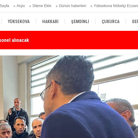
Sayfa
Arşiv
Sitene Ekle
Günün haberleri
Yüksekova Nöbetçi Eczan
YÜKSEKOVA
HAKKARİ
ŞEMDİNLİ
ÇUKURCA
DE
Karşı Duyarlılık Çağrısı
Yü