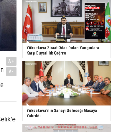
Yüksekova Ziraat Odası'ndan Yangınlara
Karşı Duyarlılık Çağrısı
A+
an
A-
’e
Yüksekova'nın Sanayi Geleceği Masaya
Yatırıldı
elik’e