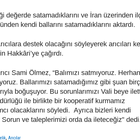
tiği değerde satamadıklarını ve İran üzerinden i
zünden kendi ballarını satamadıklarını aktardı.
Arıcılara destek olacağını söyleyerek arıcıları k
n Hakkâri’ye çağırdı.
rıcı Sami Ölmez, “Balımızı satmıyoruz. Herhang
oruz. Ballarımızı satamadığımız gibi şuan bir
ıyla boğuşuyor. Bu sorunlarımızı Vali beye ilett
dürlüğü ile birlikte bir kooperatif kurmamız
mcı olacaklarını söyledi. Ayrıca bizleri kendi
orun ve taleplerimizi orda da ileteceğiz" dedi
,
elik
Arıcılar