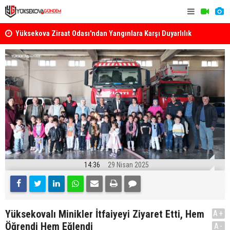
k
Yüksekova Ziraat Odası'ndan Yangınlara Karşı Duyarlılık
Yüksekova'
Çağrısı
14:36
29 Nisan 2025
Yüksekovalı Minikler İtfaiyeyi Ziyaret Etti, Hem
A+
Öğrendi Hem Eğlendi
A-