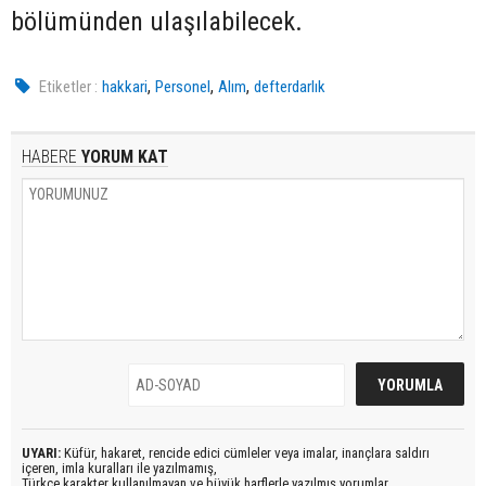
bölümünden ulaşılabilecek.
,
,
,
Etiketler :
hakkari
Personel
Alım
defterdarlık
HABERE
YORUM KAT
UYARI:
Küfür, hakaret, rencide edici cümleler veya imalar, inançlara saldırı
içeren, imla kuralları ile yazılmamış,
Türkçe karakter kullanılmayan ve büyük harflerle yazılmış yorumlar