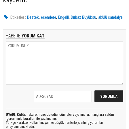
kaydetti.
,
,
,
,
Etiketler :
Destek
esendere
Engelli
Dırbaz Büyüksu
akülü sandalye
HABERE
YORUM KAT
UYARI:
Küfür, hakaret, rencide edici cümleler veya imalar, inançlara saldırı
içeren, imla kuralları ile yazılmamış,
Türkçe karakter kullanılmayan ve büyük harflerle yazılmış yorumlar
onaylanmamaktadır.