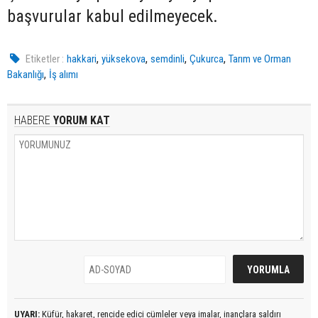
başvurular kabul edilmeyecek.
,
,
,
,
Etiketler :
hakkari
yüksekova
semdinli
Çukurca
Tarım ve Orman
,
Bakanlığı
İş alımı
HABERE
YORUM KAT
UYARI:
Küfür, hakaret, rencide edici cümleler veya imalar, inançlara saldırı