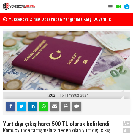
k
Yüksekova Ziraat Odası'ndan Yangınlara Karşı Duyarlılık
Yüksekova'
Çağrısı
13:02
16 Temmuz 2024
Yurt dışı çıkış harcı 500 TL olarak belirlendi
A+
Kamuoyunda tartışmalara neden olan yurt dışı çıkış
A-