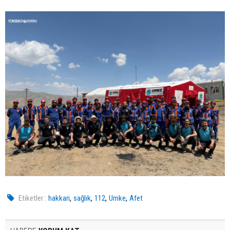
,
,
,
,
Etiketler :
hakkari
sağlık
112
Umke
Afet