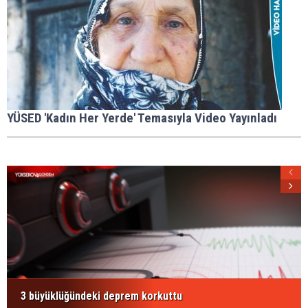
YÜSED 'Kadın Her Yerde' Temasıyla Video Yayınladı
3 büyüklüğündeki deprem korkuttu