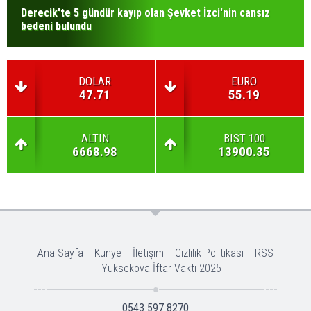
Derecik'te 5 gündür kayıp olan Şevket İzci'nin cansız
bedeni bulundu
DOLAR
EURO
47.71
55.19
ALTIN
BIST 100
6668.98
13900.35
Ana Sayfa
Künye
İletişim
Gizlilik Politikası
RSS
Yüksekova İftar Vakti 2025
0543 597 8270