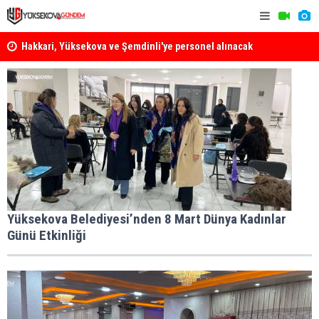
Hakkari, Yüksekova ve Şemdinli'ye personel alınacak
Yüksekova'
Yüksekova Ziraat Odası'ndan Yangınlara Karşı Duyarlılık
Çağrısı
Yüksekova Belediyesi’nden 8 Mart Dünya Kadınlar
Günü Etkinliği