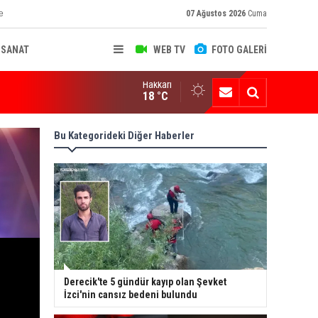
e
07 Ağustos 2026
Cuma
-SANAT
WEB TV
FOTO GALERİ
Hakkari
ksekova'nın Sanayi Geleceği Masaya Yatırıldı
18 °C
Bu Kategorideki Diğer Haberler
Derecik'te 5 gündür kayıp olan Şevket
İzci'nin cansız bedeni bulundu