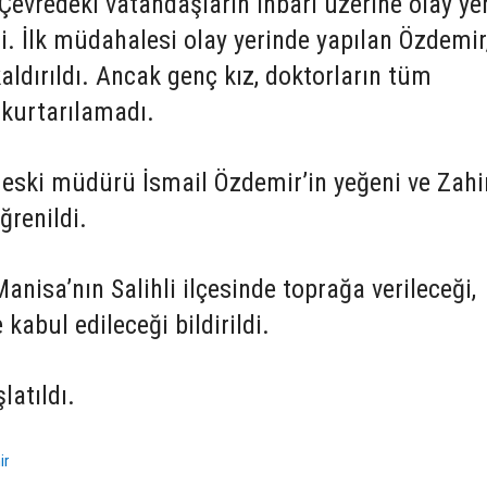
Çevredeki vatandaşların ihbarı üzerine olay ye
di. İlk müdahalesi olay yerinde yapılan Özdemir
ldırıldı. Ancak genç kız, doktorların tüm
kurtarılamadı.
eski müdürü İsmail Özdemir’in yeğeni ve Zahi
ğrenildi.
anisa’nın Salihli ilçesinde toprağa verileceği,
 kabul edileceği bildirildi.
latıldı.
ir