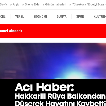
Sayfa
Arşiv
Sitene Ekle
Günün haberleri
Yüksekova Nöbetçi Eczan
CEL
YEREL
EKONOMİ
DÜNYA
SPOR
KÜLTÜR
Karşı Duyarlılık Çağrısı
Yü
SİYASET
TEKNOLOJİ
SAĞLIK