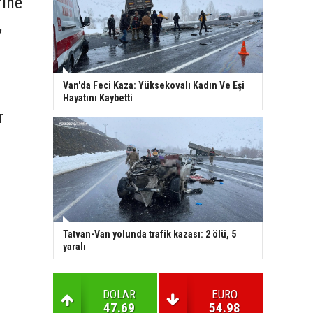
rine
,
Van'da Feci Kaza: Yüksekovalı Kadın Ve Eşi
Hayatını Kaybetti
r
Tatvan-Van yolunda trafik kazası: 2 ölü, 5
yaralı
DOLAR
EURO
47.69
54.98