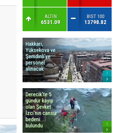
ALTIN
BIST 100
6531.09
13798.82
Hakkari,
Yüksek
Yüksekova ve
Ziraat
Şemdinli'ye
Odası'n
personel
Yangınla
alınacak
Karşı Duy
Çağrısı
Derecik'te 5
3
gündür kayıp
büyüklü
olan Şevket
deprem
İzci'nin cansız
korkuttu
bedeni
bulundu