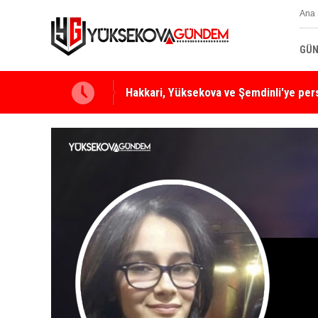
Ana 
GÜN
Yüksekova Ziraat Odası'ndan Yangınlara 