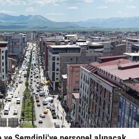
 ve Şemdinli'ye personel alınacak