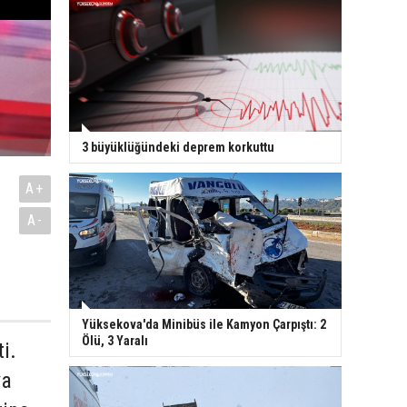
3 büyüklüğündeki deprem korkuttu
A+
A-
Yüksekova'da Minibüs ile Kamyon Çarpıştı: 2
Ölü, 3 Yaralı
i.
ya