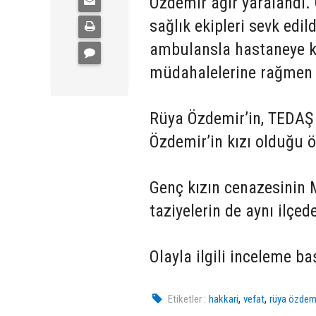
Özdemir ağır yaralandı. 
sağlık ekipleri sevk edil
ambulansla hastaneye ka
müdahalelerine rağmen 
Rüya Özdemir’in, TEDAŞ 
Özdemir’in kızı olduğu ö
Genç kızın cenazesinin M
taziyelerin de aynı ilçede
Olayla ilgili inceleme baş
,
,
Etiketler :
hakkari
vefat
rüya özdem