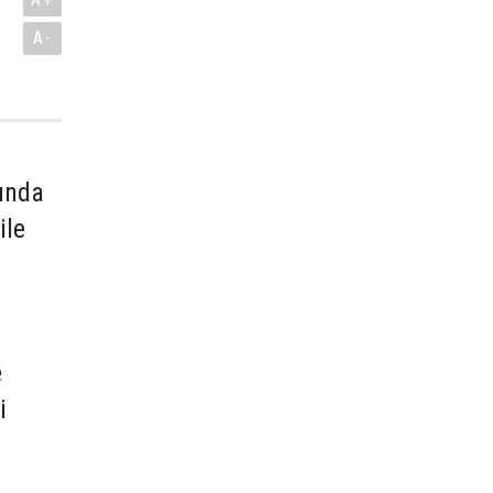
A-
mında
ile
e
i