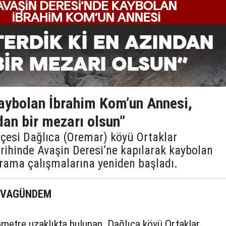
aybolan İbrahim Kom’un Annesi,
ndan bir mezarı olsun”
lçesi Dağlıca (Oremar) köyü Ortaklar
rihinde Avaşin Deresi’ne kapılarak kaybolan
arama çalışmalarına yeniden başladı.
KOVAGÜNDEM
metre uzaklıkta bulunan Dağlıca köyü Ortaklar