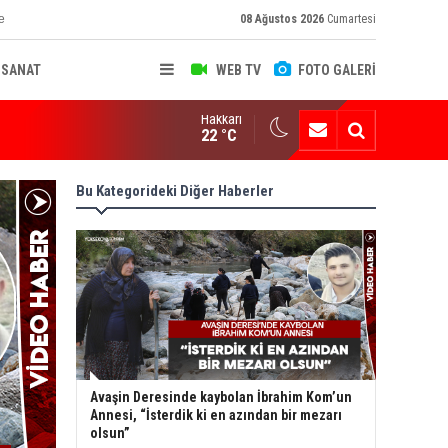
e
08 Ağustos 2026
Cumartesi
-SANAT
WEB TV
FOTO GALERİ
Hakkari
ksekova'nın Sanayi Geleceği Masaya Yatırıldı
22 °C
Bu Kategorideki Diğer Haberler
Avaşin Deresinde kaybolan İbrahim Kom’un
Annesi, “İsterdik ki en azından bir mezarı
olsun”