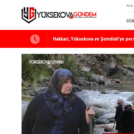
Ana 
GÜN
Yüksekova Ziraat Odası'ndan Yangınlara 