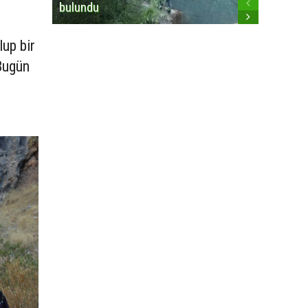
bulundu
lup bir
 Bugün
.