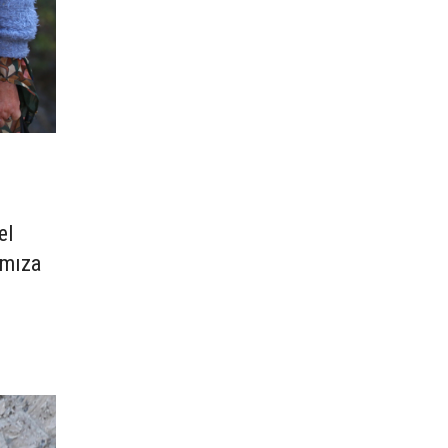
el
amıza