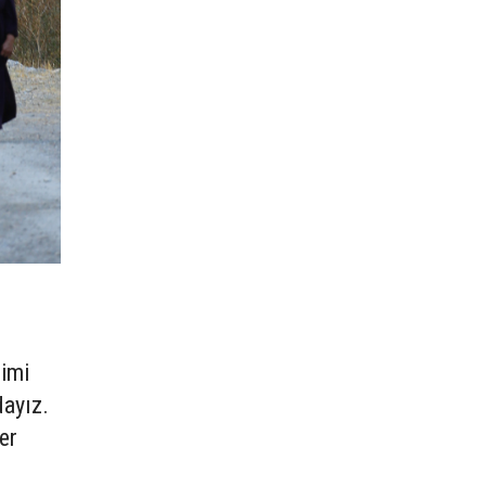
şimi
dayız.
er