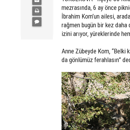
mezrasında, 6 ay önce pikni
İbrahim Kom’un ailesi, ara
rağmen bugün bir kez daha d
izini arıyor, yüreklerinde h
Anne Zübeyde Kom, “Belki kı
da gönlümüz ferahlasın” ded