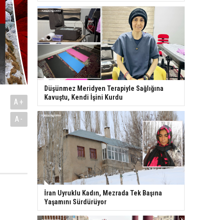
Düşünmez Meridyen Terapiyle Sağlığına
Kavuştu, Kendi İşini Kurdu
A+
A-
İran Uyruklu Kadın, Mezrada Tek Başına
Yaşamını Sürdürüyor