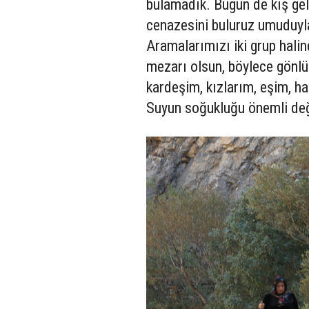
bulamadık. Bugün de kış ge
cenazesini buluruz umuduyla
Aramalarımızı iki grup halin
mezarı olsun, böylece gönlü
kardeşim, kızlarım, eşim, h
Suyun soğukluğu önemli deği