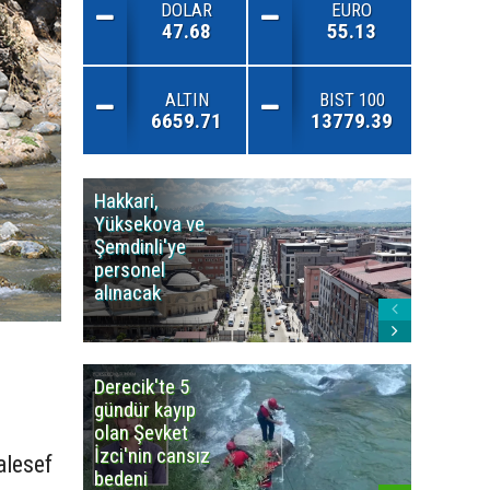
DOLAR
EURO
47.68
55.13
ALTIN
BIST 100
6659.71
13779.39
Hakkari,
Yüksek
Yüksekova ve
Ziraat
Şemdinli'ye
Odası'n
personel
Yangınla
alınacak
Karşı Duy
Çağrısı
Derecik'te 5
3
gündür kayıp
büyüklü
olan Şevket
deprem
İzci'nin cansız
korkuttu
alesef
bedeni