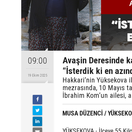
Avaşin Deresinde k
09:00
“İsterdik ki en azı
19 Ekim 2025
Hakkari’nin Yüksekova i
mezrasında, 10 Mayıs ta
İbrahim Kom’un ailesi, 
MUSA DÜZENCİ / YÜKSE
YÜKSEKOVA - İlçeye 55 Kilo