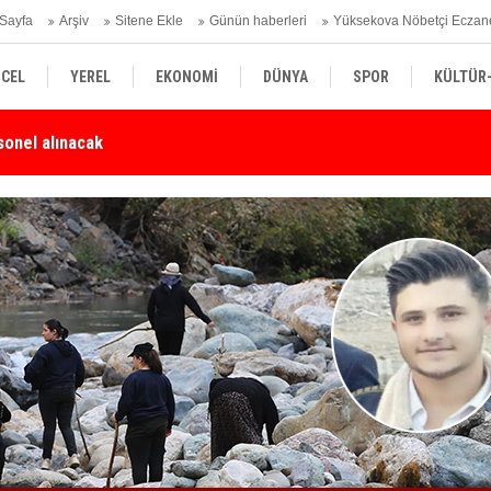
Sayfa
Arşiv
Sitene Ekle
Günün haberleri
Yüksekova Nöbetçi Eczan
CEL
YEREL
EKONOMİ
DÜNYA
SPOR
KÜLTÜR
Karşı Duyarlılık Çağrısı
Yü
SİYASET
TEKNOLOJİ
SAĞLIK