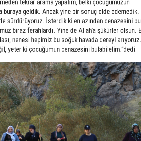
lmeden tekrar arama yapalım, belki çocuğumuzun
 buraya geldik. Ancak yine bir sonuç elde edemedik.
de sürdürüyoruz. İsterdik ki en azından cenazesini bu
müz biraz ferahlardı. Yine de Allah’a şükürler olsun.
alası, nenesi hepimiz bu soğuk havada dereyi arıyoruz
l, yeter ki çocuğumun cenazesini bulabilelim.”dedi.