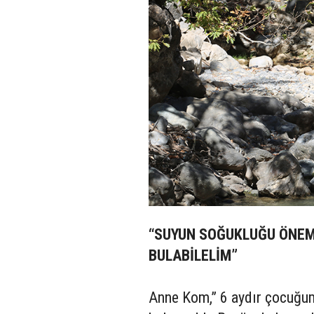
“SUYUN SOĞUKLUĞU ÖNEML
BULABİLELİM”
Anne Kom,” 6 aydır çocuğum