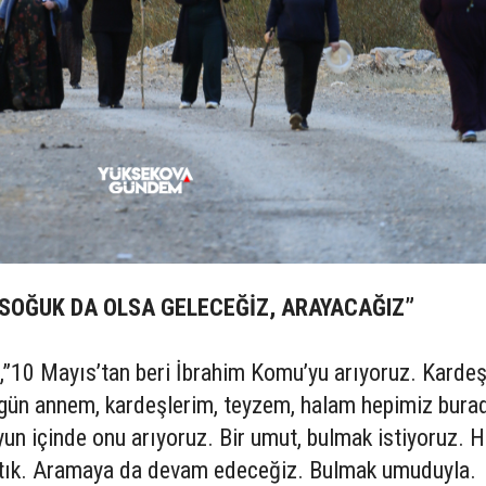
 SOĞUK DA OLSA GELECEĞİZ, ARAYACAĞIZ”
,”10 Mayıs’tan beri İbrahim Komu’yu arıyoruz. Karde
ugün annem, kardeşlerim, teyzem, halam hepimiz bura
yun içinde onu arıyoruz. Bir umut, bulmak istiyoruz. H
aktık. Aramaya da devam edeceğiz. Bulmak umuduyla.