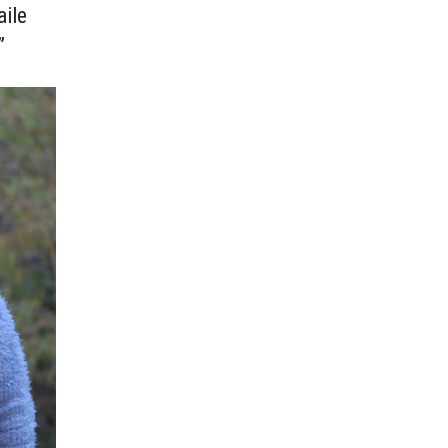
aile
”