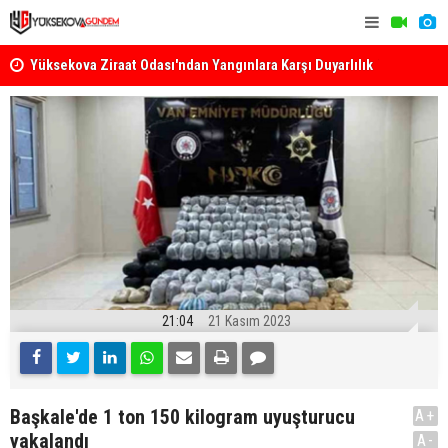
k
Yüksekova Ziraat Odası'ndan Yangınlara Karşı Duyarlılık
Yüksekova'
Çağrısı
21:04
21 Kasım 2023
Başkale'de 1 ton 150 kilogram uyuşturucu
A+
yakalandı
A-