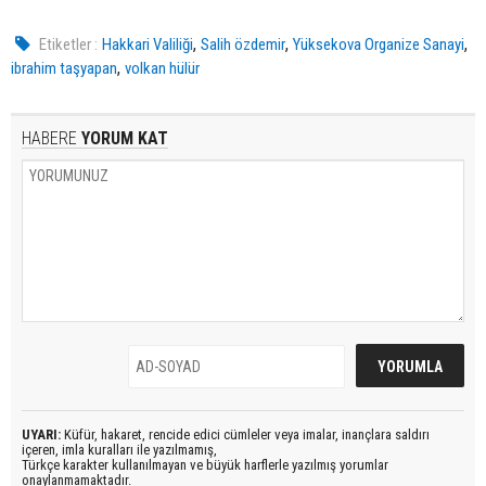
,
,
,
Etiketler :
Hakkari Valiliği
Salih özdemir
Yüksekova Organize Sanayi
,
ibrahim taşyapan
volkan hülür
HABERE
YORUM KAT
UYARI:
Küfür, hakaret, rencide edici cümleler veya imalar, inançlara saldırı
içeren, imla kuralları ile yazılmamış,
Türkçe karakter kullanılmayan ve büyük harflerle yazılmış yorumlar
onaylanmamaktadır.