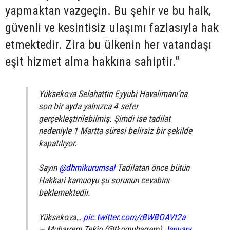
yapmaktan vazgeçin. Bu şehir ve bu halk,
güvenli ve kesintisiz ulaşımı fazlasıyla hak
etmektedir. Zira bu ülkenin her vatandaşı
eşit hizmet alma hakkına sahiptir."
Yüksekova Selahattin Eyyubi Havalimanı’na
son bir ayda yalnızca 4 sefer
gerçekleştirilebilmiş. Şimdi ise tadilat
nedeniyle 1 Martta süresi belirsiz bir şekilde
kapatılıyor.
Sayın
@dhmikurumsal
Tadilatan önce bütün
Hakkari kamuoyu şu sorunun cevabını
beklemektedir.
Yüksekova…
pic.twitter.com/rBWBOAVt2a
— Muharrem Tekin (@tknmuharrem)
January