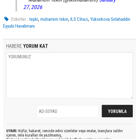
27, 2026
,
,
,
Etiketler :
tepki
muharrem tekin
ILS Cihazı
Yüksekova Selahaddin
Eyyubi Havalimanı
HABERE
YORUM KAT
UYARI:
Küfür, hakaret, rencide edici cümleler veya imalar, inançlara saldırı
içeren, imla kuralları ile yazılmamış,