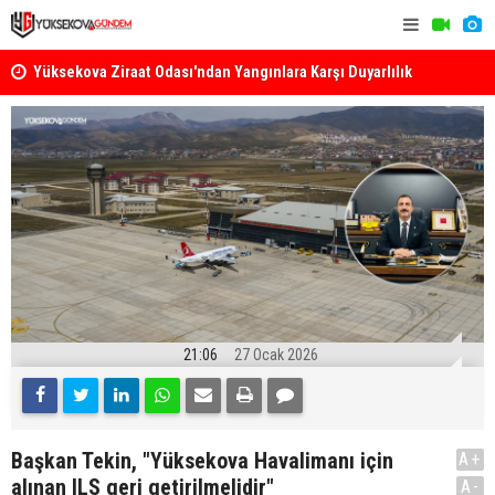
k
Yüksekova Ziraat Odası'ndan Yangınlara Karşı Duyarlılık
Yüksekova'
Çağrısı
21:06
27 Ocak 2026
Başkan Tekin, "Yüksekova Havalimanı için
A+
alınan ILS geri getirilmelidir"
A-