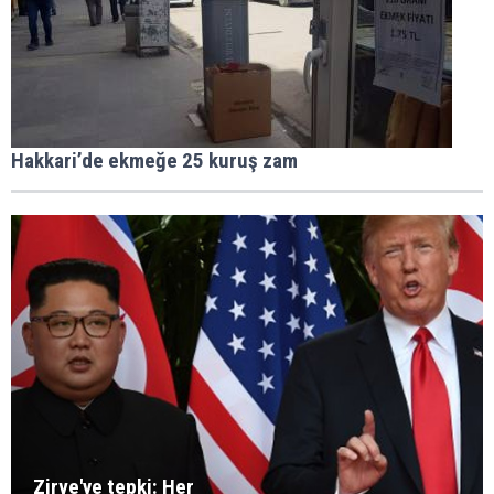
Hakkari’de ekmeğe 25 kuruş zam
Zirve'ye tepki: Her