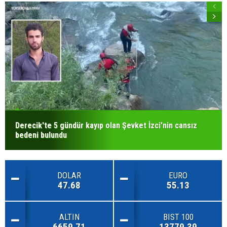
Derecik'te 5 gündür kayıp olan Şevket İzci'nin cansız
bedeni bulundu
DOLAR
EURO
47.68
55.13
ALTIN
BIST 100
6659.71
13779.39