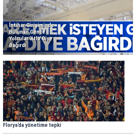
İntihar Girişiminde
Bulunan Gence
Yolcular 'Atla' Diye
Bağırdı
Florya'da yönetime tepki