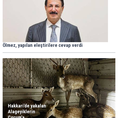
Ölmez, yapılan eleştirilere cevap verdi
Hakkari'de yakalan
Alageyiklerin
Çorum'a