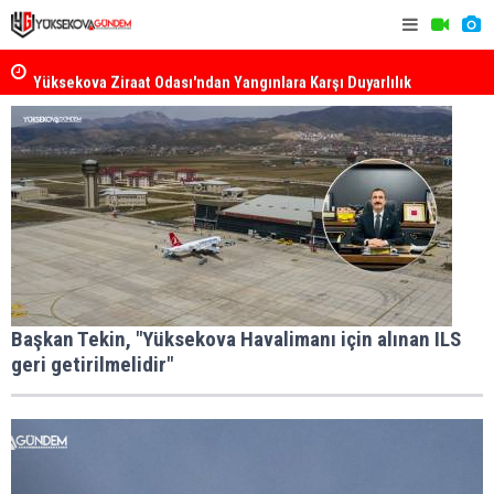
k
Yüksekova Ziraat Odası'ndan Yangınlara Karşı Duyarlılık
Yüksekova'
Çağrısı
Başkan Tekin, "Yüksekova Havalimanı için alınan ILS
geri getirilmelidir"