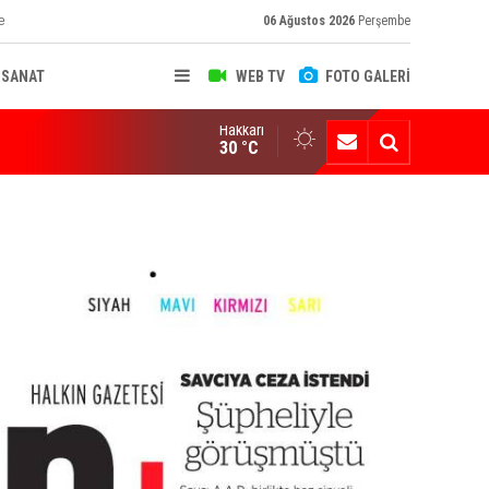
e
06 Ağustos 2026
Perşembe
-SANAT
WEB TV
FOTO GALERİ
Hakkari
ksekova'nın Sanayi Geleceği Masaya Yatırıldı
30 °C