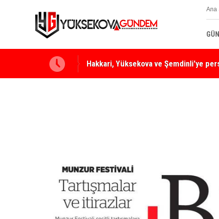
Ana 
GÜN
Hakkari, Yüksekova ve Şemdinli'ye per
Yüksekova Ziraat Odası'ndan Yangınlara 