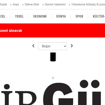
Sayfa
Arşiv
Sitene Ekle
Günün haberleri
Yüksekova Nöbetçi Eczan
CEL
YEREL
EKONOMİ
DÜNYA
SPOR
KÜLTÜR
sonel alınacak
Yü
SİYASET
TEKNOLOJİ
SAĞLIK
Karşı Duyarlılık Çağrısı