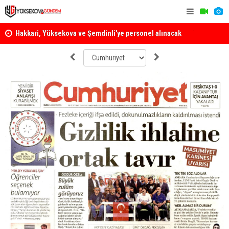
Hakkari, Yüksekova ve Şemdinli'ye personel alınacak
Yüksekova Z
Çağrısı