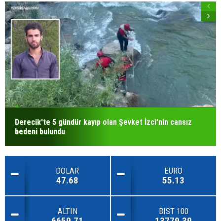
Derecik'te 5 gündür kayıp olan Şevket İzci'nin cansız
bedeni bulundu
DOLAR
EURO
47.68
55.13
ALTIN
BIST 100
6659.71
13779.39