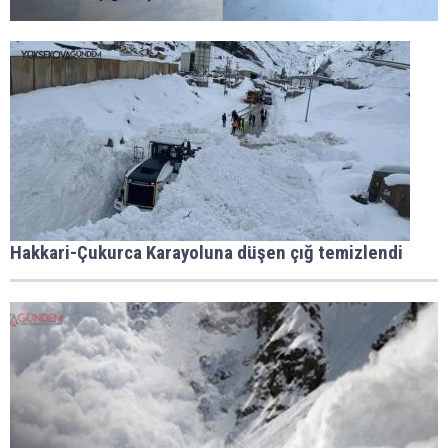
Hakkari-Çukurca Karayoluna düşen çığ temizlendi