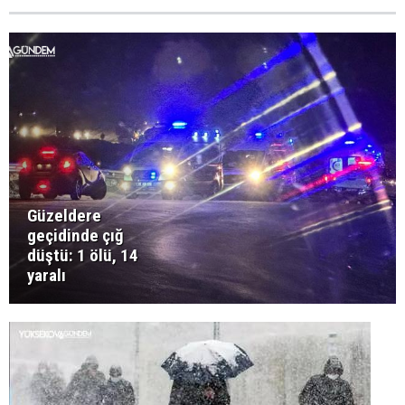
Güzeldere
geçidinde çığ
düştü: 1 ölü, 14
yaralı