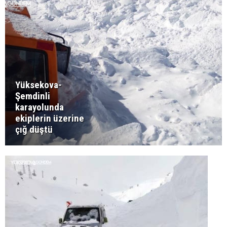
Yüksekova-
Şemdinli
karayolunda
ekiplerin üzerine
çığ düştü