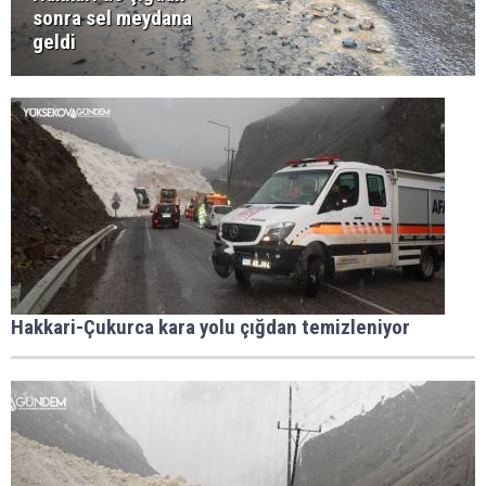
sonra sel meydana
geldi
Hakkari-Çukurca kara yolu çığdan temizleniyor