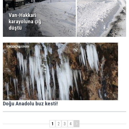
Van-Hakkari
karayoluna çığ
düştü
Doğu Anadolu buz kesti!
1
2
3
4