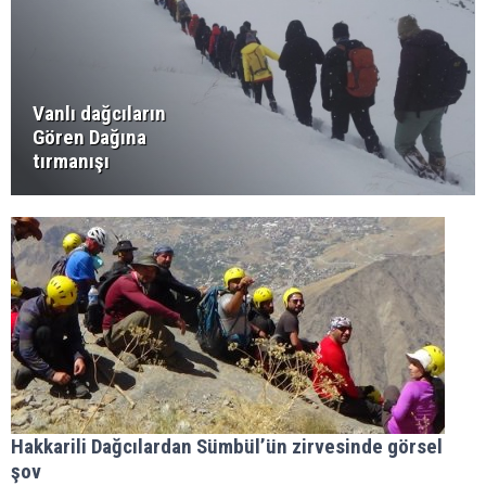
Vanlı dağcıların
Gören Dağına
tırmanışı
Hakkarili Dağcılardan Sümbül’ün zirvesinde görsel
şov