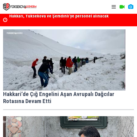
k
Yüksekova Ziraat Odası'ndan Yangınlara Karşı Duyarlılık
Yüksekova'
Çağrısı
Hakkari’de Çığ Engelini Aşan Avrupalı Dağcılar
Rotasına Devam Etti