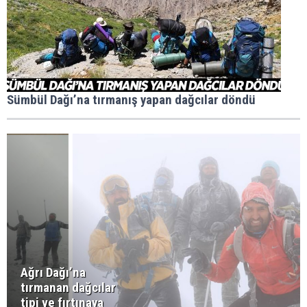
Sümbül Dağı’na tırmanış yapan dağcılar döndü
Ağrı Dağı’na
tırmanan dağcılar
tipi ve fırtınaya