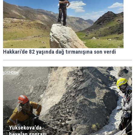
Hakkari'de 82 yaşında dağ tırmanışına son verdi
Yüksekova’da
heyelan sonrası