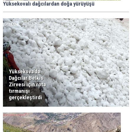
Yüksekovalı dağcılardan doğa yürüyüşü
Yüksekova'da
Dağcılar Belkıs
Zirvesi için rota
tırmanışı
gerçekleştirdi