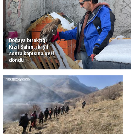
Doğaya bıraktığı
Kızıl Şahin, iki yıl
sonra kapısına geri
döndü