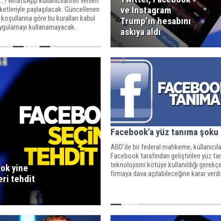
..! WhatsApp kullanıcılarının verileri
ve Instagram
etleriyle paylaşılacak. Güncellenen
si' koşullarına göre bu kuralları kabul
Trump’ın hesabını
ygulamayı kullanamayacak.
askıya aldı
Facebook'a yüz tanıma şoku
ABD'de bir federal mahkeme, kullanıcıla
Facebook tarafından geliştirilen yüz t
teknolojisini kötüye kullanıldığı gerekçe
ok yine
firmaya dava açılabileceğine karar verdi
ri tehdit