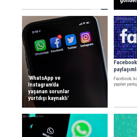
gönder
Facebook 
paylaşıml
'WhatsApp ve
Facebook, ko
Instagram'da
yapılan yanlış
yaşanan sorunlar
yurtdışı kaynaklı'