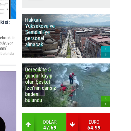
Hakkari,
Yüksek
kisi:
Yüksekova ve
Ziraat
Şemdinli'ye
Odası'n
personel
Yangınla
cebook ile
büyüyor.
alınacak
Karşı Duy
anın"
Çağrısı
 bulundu.
Derecik'te 5
3
gündür kayıp
büyüklü
olan Şevket
deprem
İzci'nin cansız
korkuttu
bedeni
bulundu
DOLAR
EURO
47.69
54.99