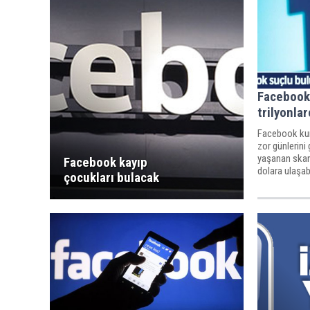
Facebook
trilyonla
Facebook kur
zor günlerini ge
yaşanan skan
Facebook kayıp
dolara ulaşab
çocukları bulacak
kalabilir.