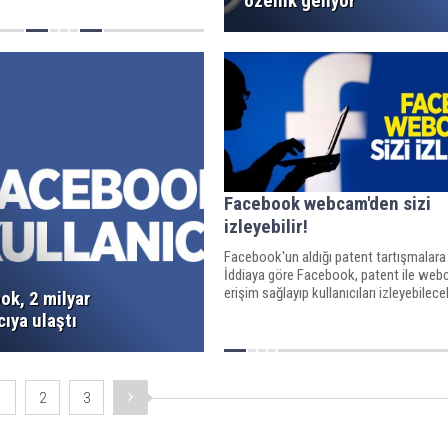
özellik geliyor
in yazılı izni olmaksızın başka bir
az ve ek
Facebook webcam'den sizi
izleyebilir!
Facebook'un aldığı patent tartışmalara 
İddiaya göre Facebook, patent ile web
erişim sağlayıp kullanıcıları izleyebilece
ok, 2 milyar
cıya ulaştı
1
2
3