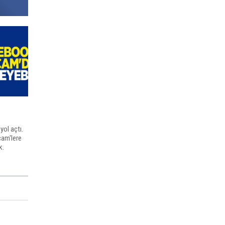
yol açtı.
cam'lere
k.