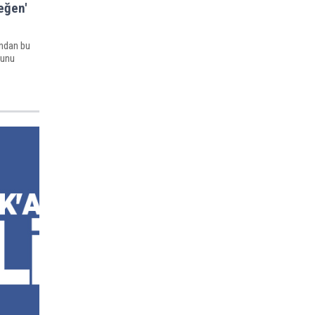
eğen'
ndan bu
nunu