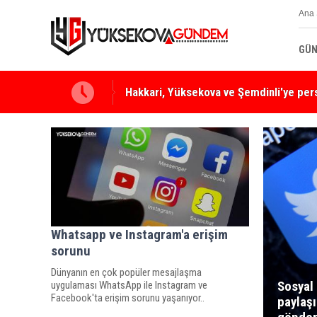
Ana 
GÜN
Hakkari, Yüksekova ve Şemdinli'ye per
Yüksekova Ziraat Odası'ndan Yangınlara 
Whatsapp ve Instagram'a erişim
sorunu
Dünyanın en çok popüler mesajlaşma
Sosyal
uygulaması WhatsApp ile Instagram ve
Facebook'ta erişim sorunu yaşanıyor..
paylaşı