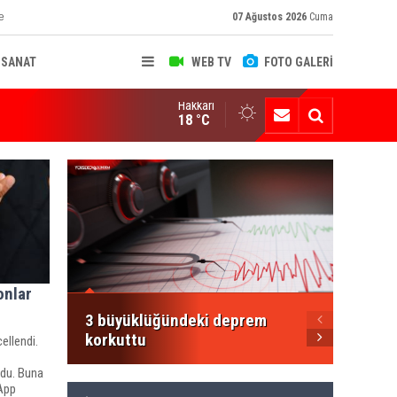
e
07 Ağustos 2026
Cuma
-SANAT
WEB TV
FOTO GALERİ
Hakkari
ksekova'nın Sanayi Geleceği Masaya Yatırıldı
18 °C
Şemdin
Şakar'
Mesajı
onlar
3 büyüklüğündeki deprem
korkuttu
ellendi.
ldu. Buna
sApp