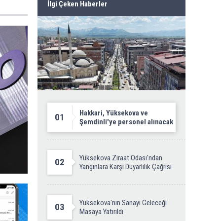
İlgi Çeken Haberler
Hakkari, Yüksekova ve
01
Şemdinli'ye personel alınacak
Yüksekova Ziraat Odası'ndan
02
Yangınlara Karşı Duyarlılık Çağrısı
Yüksekova'nın Sanayi Geleceği
03
Masaya Yatırıldı