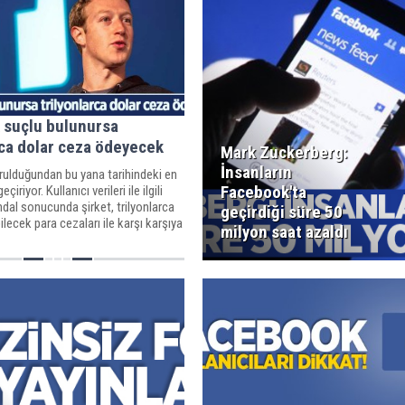
 suçlu bulunursa
rca dolar ceza ödeyecek
Mark Zuckerberg:
İnsanların
ulduğundan bu yana tarihindeki en
Facebook'ta
çiriyor. Kullanıcı verileri ile ilgili
dal sonucunda şirket, trilyonlarca
geçirdiği süre 50
ilecek para cezaları ile karşı karşıya
milyon saat azaldı