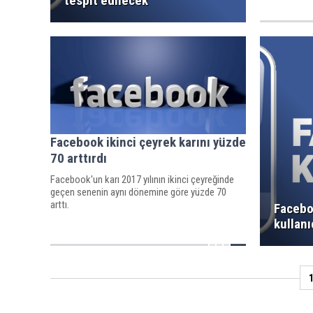
tespit edilecek '
'işçi, işveren
işte çalışam
Facebook ikinci çeyrek karını yüzde
70 arttırdı
Facebook'un karı 2017 yılının ikinci çeyreğinde
geçen senenin aynı dönemine göre yüzde 70
arttı.
Facebo
kullanı