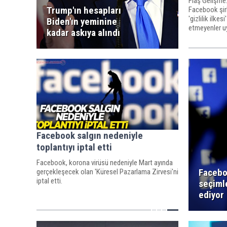
Flaş Gelişme..
Trump'ın hesapları
Facebook şirk
'gizlilik ilke
Biden'ın yeminine
etmeyenler u
kadar askıya alındı
Facebook salgın nedeniyle
toplantıyı iptal etti
Facebook, korona virüsü nedeniyle Mart ayında
Facebo
gerçekleşecek olan 'Küresel Pazarlama Zirvesi'ni
iptal etti.
seçimle
ediyor