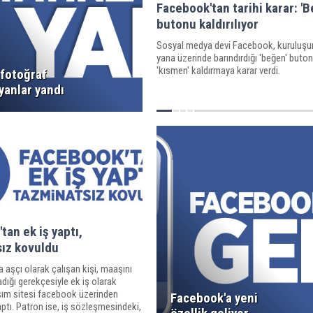
Facebook'tan tarihi karar: 'B
butonu kaldırılıyor
Sosyal medya devi Facebook, kuruluşu
yana üzerinde barındırdığı 'beğen' buto
'kısmen' kaldırmaya karar verdi.
 fotoğraf
yanlar yandı
tan ek iş yaptı,
ız kovuldu
a aşçı olarak çalışan kişi, maaşını
dığı gerekçesiyle ek iş olarak
şım sitesi facebook üzerinden
Facebook'a yeni
ptı. Patron ise, iş sözleşmesindeki,