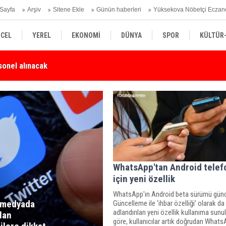
Sayfa
Arşiv
Sitene Ekle
Günün haberleri
Yüksekova Nöbetçi Eczan
CEL
YEREL
EKONOMİ
DÜNYA
SPOR
KÜLTÜR
sonel alınacak
Yü
Karşı Duyarlılık Çağrısı
SİYASET
TEKNOLOJİ
SAĞLIK
WhatsApp'tan Android telef
için yeni özellik
WhatsApp'ın Android beta sürümü günc
 medyada
Güncelleme ile 'ihbar özelliği' olarak da
adlandırılan yeni özellik kullanıma sunu
lan
göre, kullanıcılar artık doğrudan What