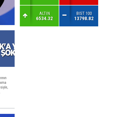
ALTIN
BIST 100
6534.32
13798.82
rının
anıma
siyle,
.