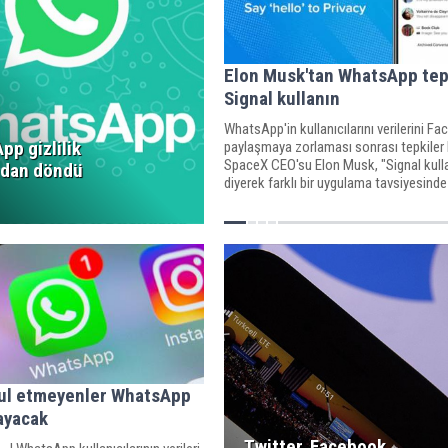
Elon Musk'tan WhatsApp tep
Signal kullanın
WhatsApp'in kullanıcılarını verilerini Fa
pp gizlilik
paylaşmaya zorlaması sonrası tepkiler 
SpaceX CEO'su Elon Musk, "Signal kull
ndan döndü
diyerek farklı bir uygulama tavsiyesinde
ul etmeyenler WhatsApp
ayacak
Twitter, Facebook