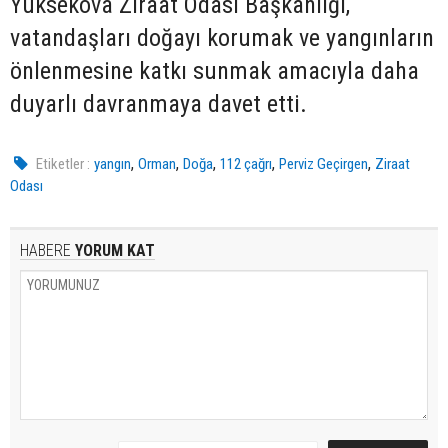
Yüksekova Ziraat Odası Başkanlığı,
vatandaşları doğayı korumak ve yangınların
önlenmesine katkı sunmak amacıyla daha
duyarlı davranmaya davet etti.
,
,
,
,
,
Etiketler :
yangın
Orman
Doğa
112 çağrı
Perviz Geçirgen
Ziraat
Odası
HABERE
YORUM KAT