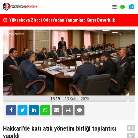
k
Yüksekova Ziraat Odası'ndan Yangınlara Karşı Duyarlılık
Yüksekova'
Çağrısı
18:19
13 Şubat 2025
Hakkari'de katı atık yönetim birliği toplantısı
A+
yapıldı
A-