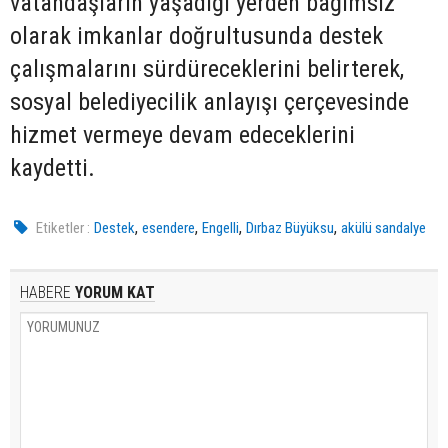
vatandaşların yaşadığı yerden bağımsız
olarak imkanlar doğrultusunda destek
çalışmalarını sürdüreceklerini belirterek,
sosyal belediyecilik anlayışı çerçevesinde
hizmet vermeye devam edeceklerini
kaydetti.
,
,
,
,
Etiketler :
Destek
esendere
Engelli
Dırbaz Büyüksu
akülü sandalye
HABERE
YORUM KAT