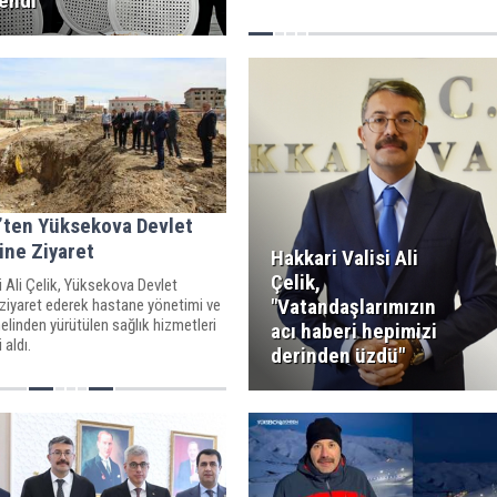
endi
k’ten Yüksekova Devlet
ine Ziyaret
Hakkari Valisi Ali
Çelik,
i Ali Çelik, Yüksekova Devlet
"Vatandaşlarımızın
 ziyaret ederek hastane yönetimi ve
elinden yürütülen sağlık hizmetleri
acı haberi hepimizi
 aldı.
derinden üzdü"