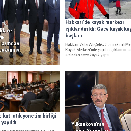
Hakkari’de kayak merkezi
ışıklandırıldı: Gece kayak ke
lik ve
başladı
ye
larından
Hakkari Valisi Ali Çelik, 3 bin rakımlı 
 bakanına
Kayak Merkezi’nde yapılan ışıklandırma
ardından gece kayak yaptı.
 katı atık yönetim birliği
 yapıldı
Yüksekova'nın
Temel Sorunları