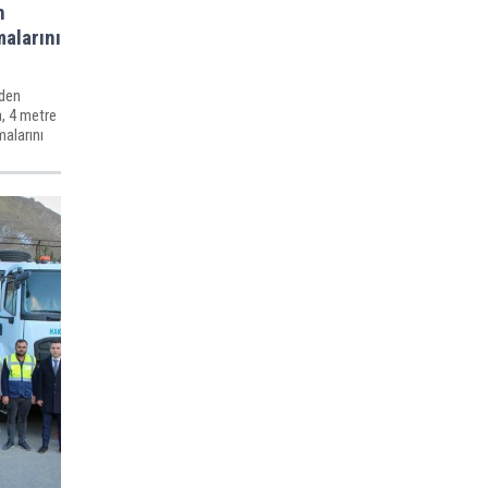
n
malarını
eden
, 4 metre
malarını