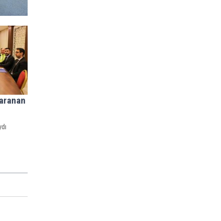
 aranan
ydı