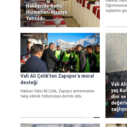
Hakkari Valis
Hakkari'de Kamu
Öğretmenevind
toplantısı ger
Hizmetleri Masaya
Yatırıldı
Vali Ali Çelik'ten Zapspor'a moral
desteği
Vali Al
yaş Kur
Hakkari Valisi Ali Çelik, Zapspor antrenmanını
dini ve
takip ederek futbolculara destek oldu.
değerl
sağlıyo