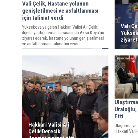
Vali Çelik, Hastane yolunun
genişletilmesi ve asfaltlanması
için talimat verdi
Vali Çe
Yüksekova’ya gelen Hakkari Valisi Ali Çelik,
Yüksek
ilçede yaptığı temaslar sırasında Aksu Köyü’nü
ziyaret ederek, hastane yolunun genişletilmesi
ziyaret
ve asfaltlanması talimatını verdi.
Ulaştırma
Uraloğlu, 
Etti
Hakkari Valisi Ali
Ulaştırma ve 
Çelik Derecik
Hakkari Valili