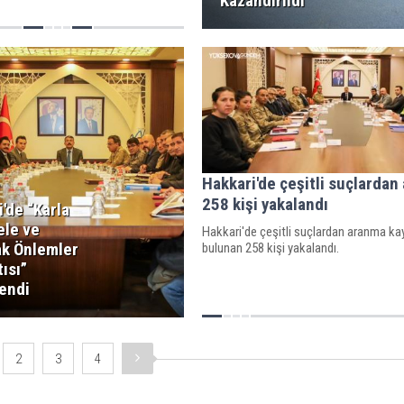
Kazandırıldı
Hakkari'de çeşitli suçlardan
258 kişi yakalandı
'de “Karla
le ve
Hakkari'de çeşitli suçlardan aranma ka
ak Önlemler
bulunan 258 kişi yakalandı.
ısı”
endi
2
3
4