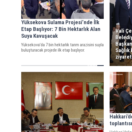
Yüksekova Sulama Projesi’nde İlk
Etap Başlıyor: 7 Bin Hektarlık Alan
Vali Çe
Suya Kavuşacak
Beledi
Başkan
Yüksekova’da 7 bin hektarlık tarım arazisini suyla
Sağlık
buluşturacak projede ilk etap başlıyor.
ziyaret
Hakkari'de
toplantısı