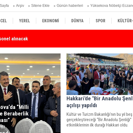
Sayfa
Arşiv
Sitene Ekle
Günün haberleri
Yüksekova Nöbetçi Eczan
CEL
YEREL
EKONOMİ
DÜNYA
SPOR
KÜLTÜR
Karşı Duyarlılık Çağrısı
Yü
SİYASET
TEKNOLOJİ
SAĞLIK
Hakkari'de "Bir Anadolu Şenl
açılışı yapıldı
ova’da “Milli
ve Beraberlik
Kültür ve Turizm Bakanlığı’nın bu yıl beş
ası”
gerçekleştireceği “Bir Anadolu Şenliği”
etkinliklerinin ilk durağı Hakkari oldu.
mı