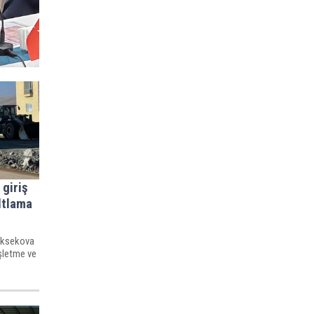
giriş
ltlama
Yüksekova
işletme ve