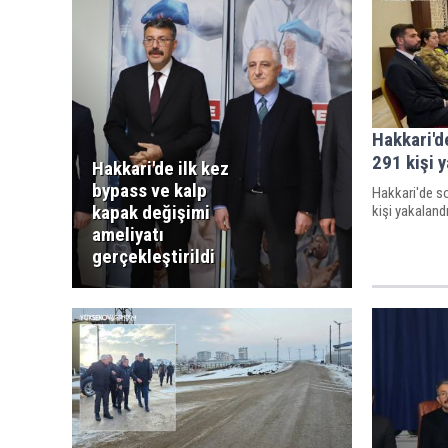
Hakkari'd
291 kişi 
Hakkari'de ilk kez
bypass ve kalp
Hakkari'de s
kapak değişimi
kişi yakalandı
ameliyatı
gerçekleştirildi