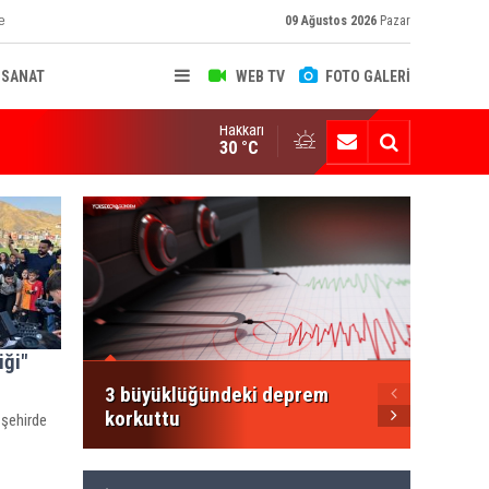
e
09 Ağustos 2026
Pazar
-SANAT
WEB TV
FOTO GALERİ
Hakkari
ksekova'nın Sanayi Geleceği Masaya Yatırıldı
30 °C
Şemdin
Şakar'
Mesajı
iği"
3 büyüklüğündeki deprem
korkuttu
 şehirde