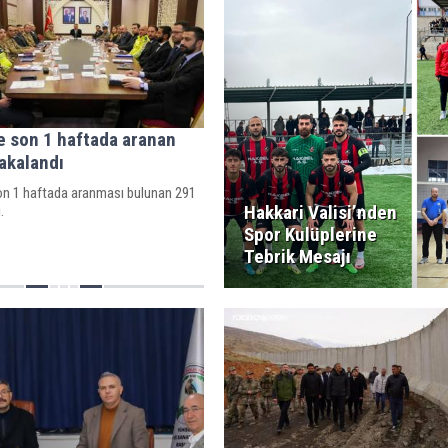
e son 1 haftada aranan
yakalandı
on 1 haftada aranması bulunan 291
Hakkari Valisi’nden
.
Spor Kulüplerine
Tebrik Mesajı