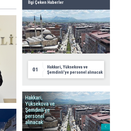
İlgi Çeken Haberler
Hakkari, Yüksekova ve
01
Şemdinli'ye personel alınacak
Hakkari,
Yüksek
Yüksekova ve
Ziraat
Şemdinli'ye
Odası'n
personel
Yangınla
alınacak
Karşı Duy
Çağrısı