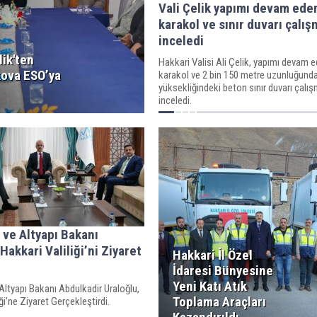
Vali Çelik yapımı devam ede
karakol ve sınır duvarı çalış
inceledi
lik'ten
Hakkari Valisi Ali Çelik, yapımı devam 
ova ESO’ya
karakol ve 2 bin 150 metre uzunluğunda
yüksekliğindeki beton sınır duvarı çalış
inceledi.
 ve Altyapı Bakanı
Hakkari Valiliği’ni Ziyaret
Hakkari İl Özel
İdaresi Bünyesine
Yeni Katı Atık
Altyapı Bakanı Abdulkadir Uraloğlu,
Toplama Araçları
ği’ne Ziyaret Gerçekleştirdi.