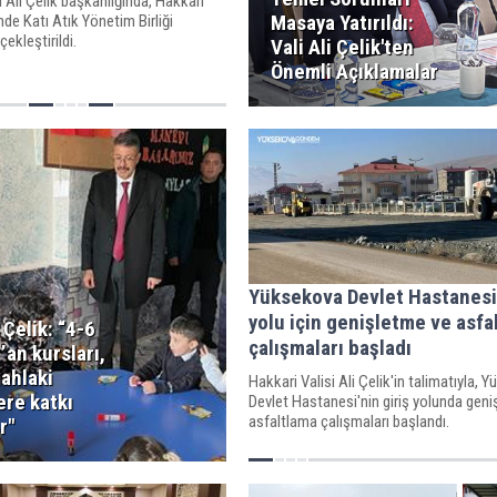
i Ali Çelik başkanlığında, Hakkari
Masaya Yatırıldı:
e Katı Atık Yönetim Birliği
çekleştirildi.
Vali Ali Çelik'ten
Önemli Açıklamalar
Yüksekova Devlet Hastanesi 
yolu için genişletme ve asfa
i Çelik: “4-6
çalışmaları başladı
’an kursları,
 ahlaki
Hakkari Valisi Ali Çelik'in talimatıyla, 
ere katkı
Devlet Hastanesi'nin giriş yolunda gen
asfaltlama çalışmaları başlandı.
r"