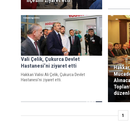
ilçesini ziyaret etti
Vali Çelik, Çukurca Devlet
Hastanesi’ni ziyaret etti
Hakkari
Mücade
Hakkari Valisi Ali Çelik, Çukurca Devlet
Alınac
Hastanesi’ni ziyaret etti.
Toplant
düzenl
1