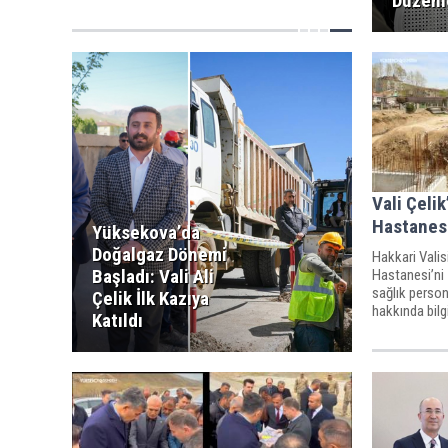
Düzenl
Vali Çeli
Hastanes
Yüksekova’da
Doğalgaz Dönemi
Hakkari Valis
Başladı: Vali Ali
Hastanesi’ni
sağlık person
Çelik İlk Kazıya
hakkında bilgi
Katıldı