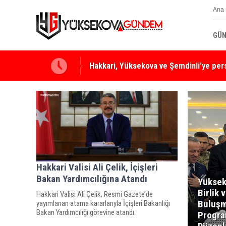
Ana 
GÜN
Yüksekova Ziraat Odası'ndan Yangınlara 
Hakkari Valisi Ali Çelik, İçişleri
Bakan Yardımcılığına Atandı
Yüksek
Birlik 
Hakkari Valisi Ali Çelik, Resmi Gazete’de
Buluşm
yayımlanan atama kararlarıyla İçişleri Bakanlığı
Bakan Yardımcılığı görevine atandı.
Progra