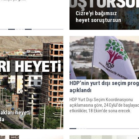
Cizre'yi bağımsız
heyet soruştursun
HDP’nin yurt dışı seçim pro
açıklandı
HDP Yurt Dışı Seçim Koordinasyonu
açıklamasına göre, 24 Eylül’de başlaya
etkinlikler, 18 Ekim’de sona erecek.
akları heyeti
da