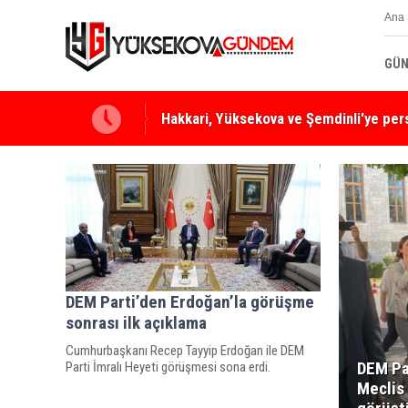
Ana 
GÜN
Yüksekova Ziraat Odası'ndan Yangınlara 
DEM Parti’den Erdoğan’la görüşme
sonrası ilk açıklama
Cumhurbaşkanı Recep Tayyip Erdoğan ile DEM
DEM Par
Parti İmralı Heyeti görüşmesi sona erdi.
Meclis