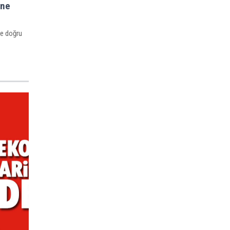
ine
ye doğru