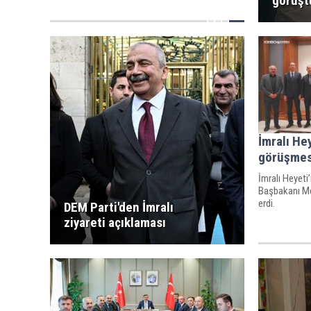
görüşt
İmralı He
görüşmes
İmralı Heyeti
Başbakanı Me
erdi.
DEM Parti'den İmralı
ziyareti açıklaması