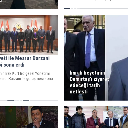
ü
yeti ile Mesrur Barzani
i sona erdi
İmralı heyetinin
’nin Irak Kürt Bölgesel Yönetimi
Demirtaş'ı ziyaret
srur Barzani ile görüşmesi sona
edeceği tarih
netleşti