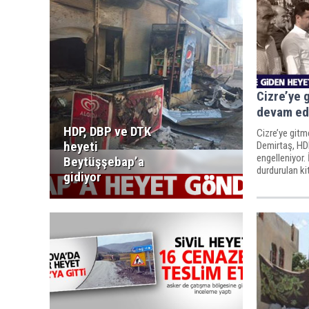
Cizre’ye 
devam ed
HDP, DBP ve DTK
Cizre’ye git
heyeti
Demirtaş, HDP’
engelleniyor. 
Beytüşşebap’a
durdurulan kit
gidiyor
geldi, geçişin