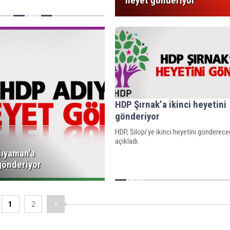
heyet gönderiyor
 gönderiyor.
HDP Şırnak’a ikinci heyetini
gönderiyor
HDP, Silopi’ye ikinci heyetini gönderece
açıkladı.
ıyaman'a
gönderiyor
1
2