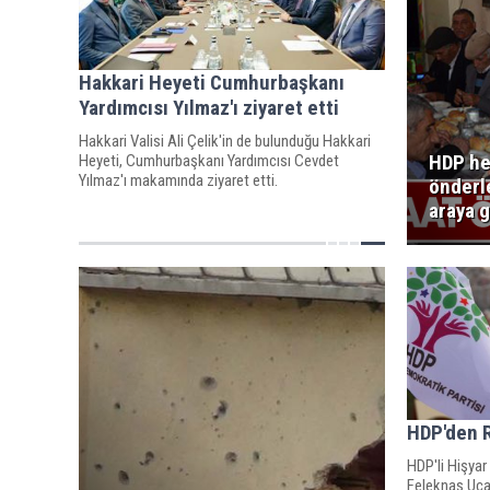
Hakkari Heyeti Cumhurbaşkanı
Yardımcısı Yılmaz'ı ziyaret etti
Hakkari Valisi Ali Çelik'in de bulunduğu Hakkari
HDP he
Heyeti, Cumhurbaşkanı Yardımcısı Cevdet
Yılmaz'ı makamında ziyaret etti.
önderle
araya g
HDP'den R
HDP'li Hişya
Feleknas Uca 