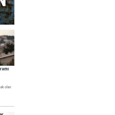
gramı
cak olan