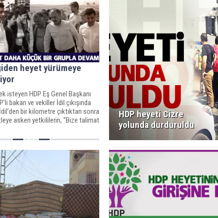
giden heyet yürümeye
iyor
mek isteyen HDP Eş Genel Başkanı
li bakan ve vekiller İdil çıkışında
İdil’den bir kilometre çıktıktan sonra
HDP heyeti Cizre
leye askeri yetkililerin, “Bize talimat
yolunda durduruldu
ize izin vermeyeceğiz” dediği belirti