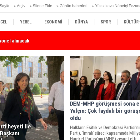
Sayfa
Arşiv
Sitene Ekle
Günün haberleri
Yüksekova Nöbetçi Eczan
CEL
YEREL
EKONOMİ
DÜNYA
SPOR
KÜLTÜR
Karşı Duyarlılık Çağrısı
Yü
SİYASET
TEKNOLOJİ
SAĞLIK
DEM-MHP görüşmesi sona e
Yalçın: Çok faydalı bir görü
oldu
ti heyeti ile
Halkların Eşitlik ve Demokrasi Partisi'n
 Başkanı
Parti), 'İmralı' süreci kapsamında Milliy
Hareket Partisi'nin (MHP) ziyaret etti.