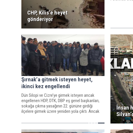
CHP, Kilis’e heyet
gönderiyor
Şırnak’a gitmek isteyen heyet,
ikinci kez engellendi
Dün Silopi ve Cizre’ye girmek isteyen ancak
engellenen HDP, DTK, DBP eş genel başkanları,
sokağa çıkma yasağının 22. gününe girdiği
İnsan h
ilçelere girmek üzere yeniden yola çıktı. Ancak
Silvan’
heyet ikinci kez engellendi.