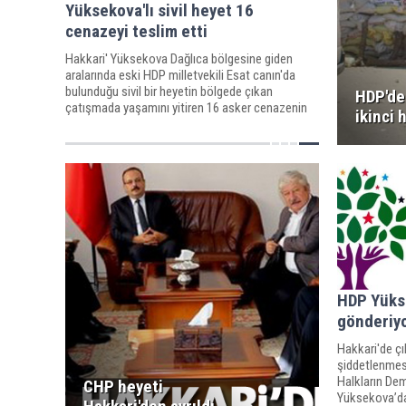
Yüksekova'lı sivil heyet 16
cenazeyi teslim etti
Hakkari' Yüksekova Dağlıca bölgesine giden
aralarında eski HDP milletvekili Esat canın'da
bulunduğu sivil bir heyetin bölgede çıkan
HDP'de
çatışmada yaşamını yitiren 16 asker cenazenin
ikinci 
Kamışlı Karakolu'na teslim ettikleri öğrenildi.
HDP Yüks
gönderiy
Hakkari'de çı
şiddetlenmesiy
Halkların Dem
CHP heyeti
Yüksekova’da