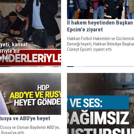
İl hakem heyetinden Başkan 
Epcim’e ziyaret
Hakkari Futbol Hakemleri ve Gözlemcil
yeti, kanaat
Derneği heyeti, Hakkari Belediye Başkan
Cüneyt Epcim'i ziyaret etti.
riyle bir
eldi
usya ve ABD'ye heyet
r Özsoy ve Osman Baydemir ABD'ye,
Rusya'ya gitti.