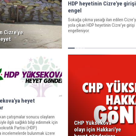
HDP heyetinin Cizre'ye giriş
engel
Sokağa çıkma yasağı ilan edilen Cizre'
yola çıkan HDP heyetinin Cizre'ye girişi
engelleniyor.
n Cizre'ye
heyet
ekova'ya heyet
or
kan çatışmalar sonucu olayların
CHP Yüksekova
le ilgili sağlıklı bilgi edinmek için
okratik Partisi (HDP)
olayı için Hakkari'ye
 incelemelerde bulunmak üzere