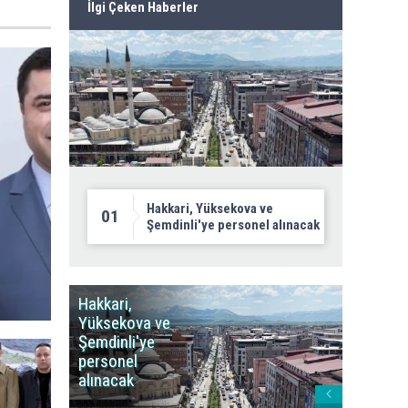
İlgi Çeken Haberler
Hakkari, Yüksekova ve
01
Şemdinli'ye personel alınacak
Hakkari,
Yüksek
Yüksekova ve
Ziraat
Şemdinli'ye
Odası'n
personel
Yangınla
alınacak
Karşı Duy
Çağrısı