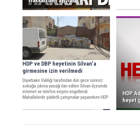
Hakkari'den ayrıldı
bölgeye heyet
HDP ve DBP heyetinin Silvan’a
girmesine izin verilmedi
Diyarbakır Valiliği tarafından dün gece süresiz
sokağa çıkma yasağı ilan edilen Silvan ilçesinde
internet ve telefon erişimi engellendi.
HDP Ad
Mahallelerde şiddetli çatışmalar yaşanırken HDP
heyet 
ve DBP’den oluşan heyet ilçeye alınmadı.