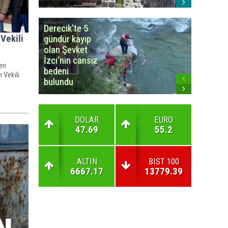
Derecik'te 5
3
Vekili
gündür kayıp
büyüklü
olan Şevket
deprem
İzci'nin cansız
korkuttu
eri
bedeni
 Vekili
bulundu
DOLAR
EURO
47.69
55.2
ALTIN
BIST 100
6667.17
13779.39