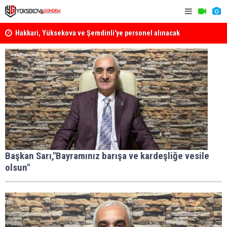
Hakkari, Yüksekova ve Şemdinli'ye personel alınacak
Yüksekova'
Yüksekova Ziraat Odası'ndan Yangınlara Karşı Duyarlılık
Çağrısı
Başkan Sarı,"Bayramınız barışa ve kardeşliğe vesile
olsun"