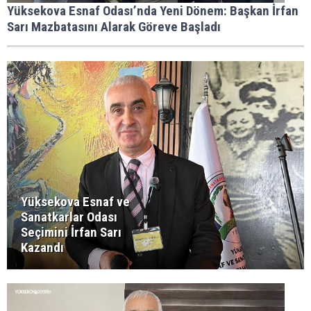
Yüksekova Esnaf Odası’nda Yeni Dönem: Başkan İrfan
Sarı Mazbatasını Alarak Göreve Başladı
Yüksekova Esnaf ve
Sanatkarlar Odası
Seçimini İrfan Sarı
Kazandı