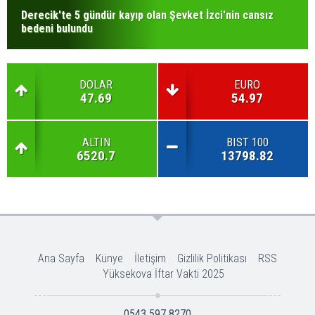
Derecik'te 5 gündür kayıp olan Şevket İzci'nin cansız
bedeni bulundu
DOLAR
EURO
47.69
54.97
ALTIN
BIST 100
6520.7
13798.82
Ana Sayfa
Künye
İletişim
Gizlilik Politikası
RSS
Yüksekova İftar Vakti 2025
0543 597 8270