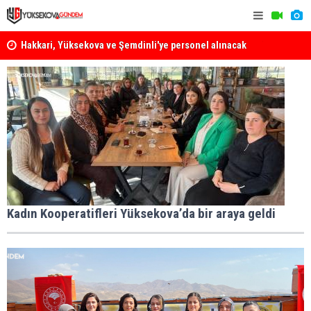
Hakkari, Yüksekova ve Şemdinli'ye personel alınacak
Yüksekova Z
Çağrısı
Kadın Kooperatifleri Yüksekova’da bir araya geldi