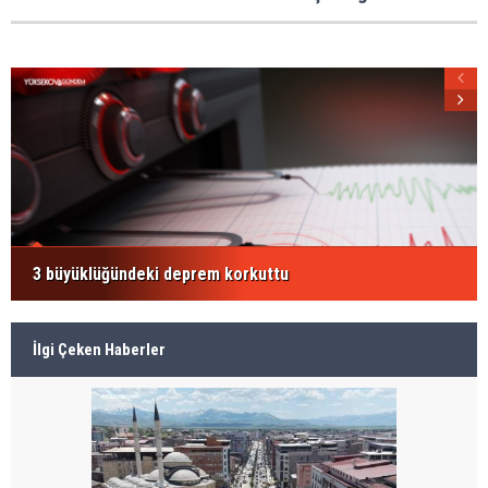
3 büyüklüğündeki deprem korkuttu
İlgi Çeken Haberler