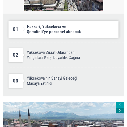
Hakkari, Yüksekova ve
01
Şemdinli'ye personel alınacak
Yüksekova Ziraat Odası'ndan
02
Yangınlara Karşı Duyarlılık Çağrısı
Yüksekova'nın Sanayi Geleceği
03
Masaya Yatırıldı