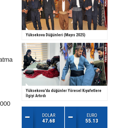
Yüksekova Düğünleri (Mayıs 2025)
hatma
Yüksekova'da düğünler Yöresel Kıyafetlere
İlgiyi Artırdı
.000
DOLAR
EURO
47.68
55.13