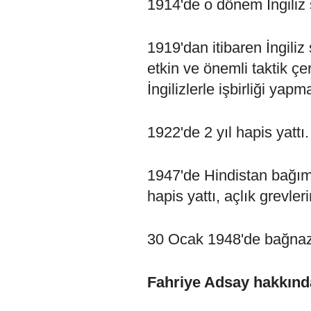
1914'de o dönem İngiliz
1919'dan itibaren İngili
etkin ve önemli taktik çe
İngilizlerle işbirliği yap
1922'de 2 yıl hapis yattı.
1947'de Hindistan bağım
hapis yattı, açlık grevleri
30 Ocak 1948'de bağnaz 
Fahriye Adsay hakkınd