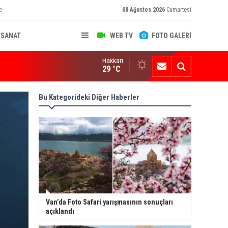
e
08 Ağustos 2026
Cumartesi
-SANAT
WEB TV
FOTO GALERİ
Hakkari
ksekova'nın Sanayi Geleceği Masaya Yatırıldı
29 °C
Bu Kategorideki Diğer Haberler
Van’da Foto Safari yarışmasının sonuçları
açıklandı