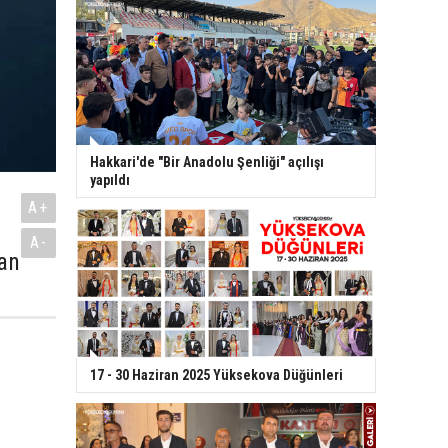
Hakkari'de "Bir Anadolu Şenliği" açılışı
yapıldı
A+
A-
an
17 - 30 Haziran 2025 Yüksekova Düğünleri