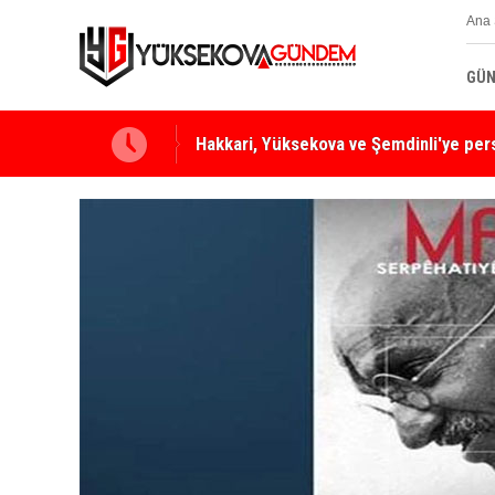
Ana 
GÜN
Yüksekova Ziraat Odası'ndan Yangınlara 