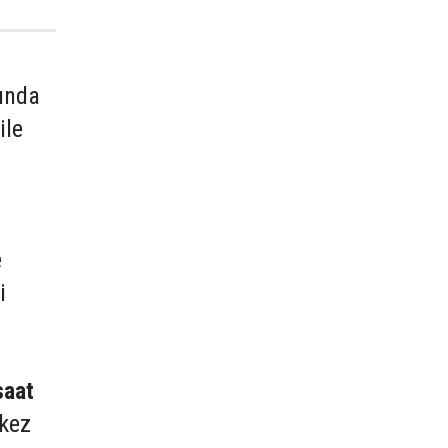
mında
ile
e
i
saat
rkez