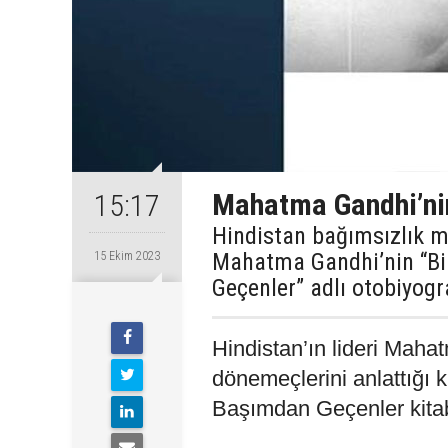
Mahatma Gandhi’nin
15:17
Hindistan bağımsızlık m
Mahatma Gandhi’nin “Bi
15 Ekim 2023
Geçenler” adlı otobiyogra
Hindistan’ın lideri Mah
dönemeçlerini anlattığı
Başımdan Geçenler kitab