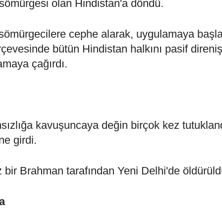
 sömürgesi olan Hindistan'a döndü.
z sömürgecilere cephe alarak, uygulamaya başla
rçevesinde bütün Hindistan halkını pasif direni
mamaya çağırdı.
sızlığa kavuşuncaya değin birçok kez tutuklan
ne girdi.
bir Brahman tarafından Yeni Delhi'de öldürüld
a