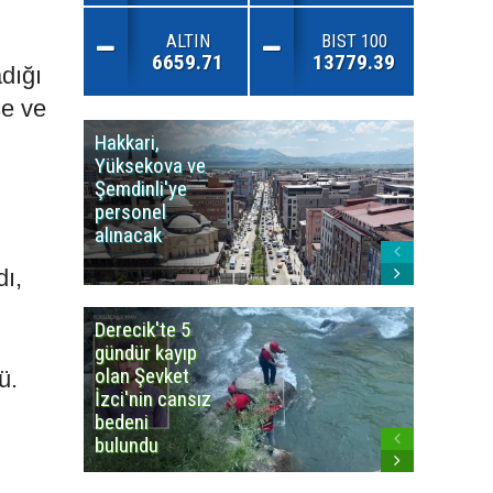
ALTIN
BIST 100
6659.71
13779.39
dığı
şe ve
Hakkari,
Yüksek
Yüksekova ve
Ziraat
Şemdinli'ye
Odası'n
personel
Yangınla
alınacak
Karşı Duy
Çağrısı
dı,
Derecik'te 5
3
gündür kayıp
büyüklü
olan Şevket
deprem
ü.
İzci'nin cansız
korkuttu
bedeni
bulundu