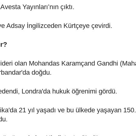
Avesta Yayınları’nın çıktı.
iye Adsay İngilizceden Kürtçeye çevirdi.
r?
ini lideri olan Mohandas Karamçand Gandhi (Ma
rbandar'da doğdu.
ailedendi, Londra'da hukuk öğrenimi gördü.
rika'da 21 yıl yaşadı ve bu ülkede yaşayan 150
du.