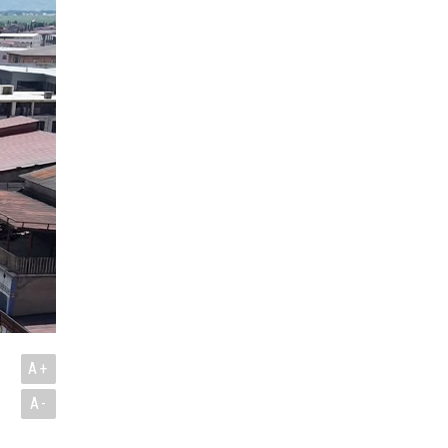
A+
A-