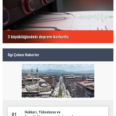
3 büyüklüğündeki deprem korkuttu
İlgi Çeken Haberler
Hakkari, Yüksekova ve
01