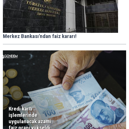
Merkez Bankası'ndan faiz kararı!
Kredi kartı
işlemlerinde
uygulanacak azami
faiz oranı yükseldi