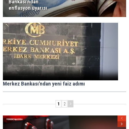
Bankası'ndan
enflasyon uyarısı
Merkez Bankası'ndan yeni faiz adımı
1
2