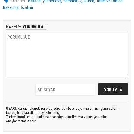
,
,
,
,
Etiketler :
hakkari
yüksekova
semdinli
Çukurca
Tarım ve Orman
,
Bakanlığı
İş alımı
HABERE
YORUM KAT
UYARI:
Küfür, hakaret, rencide edici cümleler veya imalar, inançlara saldırı
içeren, imla kuralları ile yazılmamış,
Türkçe karakter kullanılmayan ve büyük harflerle yazılmış yorumlar
onaylanmamaktadır.