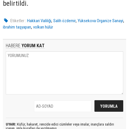
belirtildi.
,
,
,
Etiketler :
Hakkari Valiliği
Salih özdemir
Yüksekova Organize Sanayi
,
ibrahim taşyapan
volkan hülür
HABERE
YORUM KAT
UYARI:
Küfür, hakaret, rencide edici cümleler veya imalar, inançlara saldırı
içeren, imla kuralları ile yazılmamış,