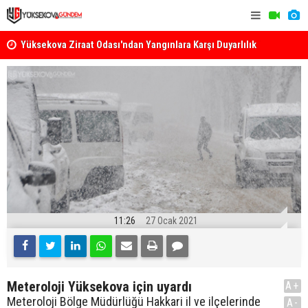
k
Yüksekova Ziraat Odası'ndan Yangınlara Karşı Duyarlılık
Yüksekova'
Çağrısı
11:26
27 Ocak 2021
Meteroloji Yüksekova için uyardı
A+
Meteroloji Bölge Müdürlüğü Hakkari il ve ilçelerinde
A-