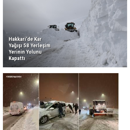
Hakkari’de Kar
Yağışı 58 Yerleşim
Yerinin Yolunu
Kapattı