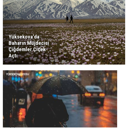
Yüksekova’da
Baharın Müjdecisi
Çiğdemler Çiçek
Açtı