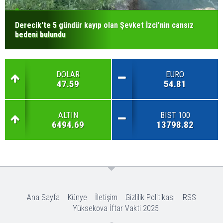
Derecik'te 5 gündür kayıp olan Şevket İzci'nin cansız
bedeni bulundu
DOLAR
EURO
47.59
54.81
ALTIN
BIST 100
6494.69
13798.82
Ana Sayfa
Künye
İletişim
Gizlilik Politikası
RSS
Yüksekova İftar Vakti 2025