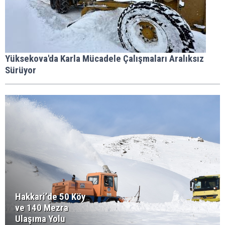
Yüksekova'da Karla Mücadele Çalışmaları Aralıksız
Sürüyor
Hakkari’de 50 Köy
ve 140 Mezra
Ulaşıma Yolu