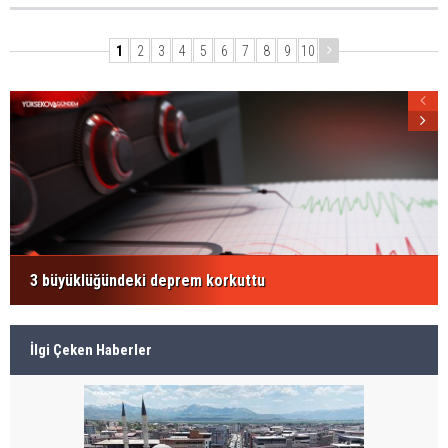
1
2
3
4
5
6
7
8
9
10
3 büyüklüğündeki deprem korkuttu
İlgi Çeken Haberler