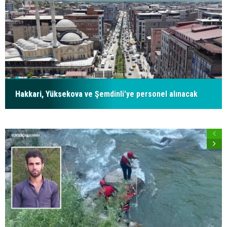
Hakkari, Yüksekova ve Şemdinli'ye personel alınacak