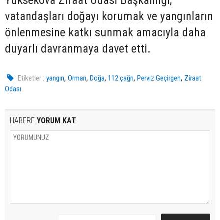
Yüksekova Ziraat Odası Başkanlığı,
vatandaşları doğayı korumak ve yangınların
önlenmesine katkı sunmak amacıyla daha
duyarlı davranmaya davet etti.
,
,
,
,
,
Etiketler :
yangın
Orman
Doğa
112 çağrı
Perviz Geçirgen
Ziraat
Odası
HABERE
YORUM KAT