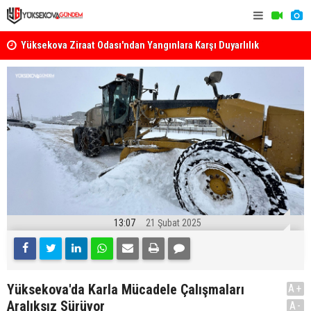
k
Yüksekova Ziraat Odası'ndan Yangınlara Karşı Duyarlılık
Yüksekova'
Çağrısı
13:07
21 Şubat 2025
Yüksekova'da Karla Mücadele Çalışmaları
A+
Aralıksız Sürüyor
A-