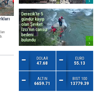
Derecik'te 5
3
kları
gündür kayıp
büyüklü
olan Şevket
deprem
İzci'nin cansız
korkuttu
ları
bedeni
ı.
bulundu
DOLAR
EURO
47.68
55.13
ALTIN
BIST 100
6659.71
13779.39