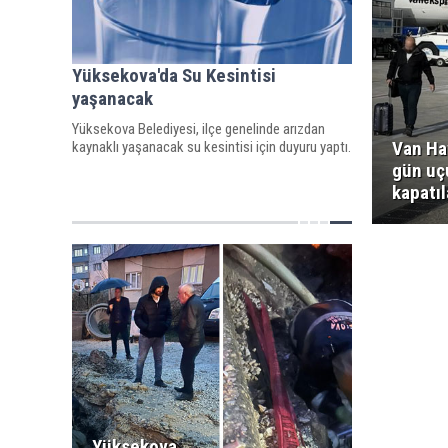
Yüksekova'da Su Kesintisi
yaşanacak
Yüksekova Belediyesi, ilçe genelinde arızdan
Van Ha
kaynaklı yaşanacak su kesintisi için duyuru yaptı.
gün uç
kapatı
Yüksekova