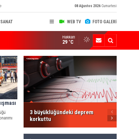
e
08 Ağustos 2026
Cumartesi
-SANAT
WEB TV
FOTO GALERİ
Hakkari
ksekova Ziraat Odası'ndan Yangınlara Karşı Duyarlılık Çağrısı
29 °C
Şemdin
Şakar'
Mesajı
lışması
3 büyüklüğündeki deprem
lüğü
 onarımı
korkuttu