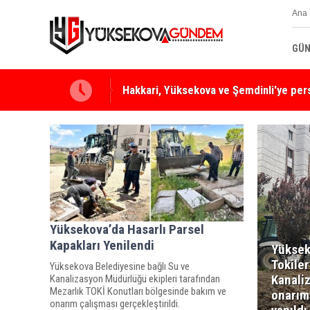
Ana 
GÜN
Hakkari, Yüksekova ve Şemdinli'ye per
Yüksekova’da Hasarlı Parsel
Kapakları Yenilendi
Yüksek
Tokiler
Yüksekova Belediyesine bağlı Su ve
Kanali
Kanalizasyon Müdürlüğü ekipleri tarafından
Mezarlık TOKİ Konutları bölgesinde bakım ve
onarım
onarım çalışması gerçekleştirildi.