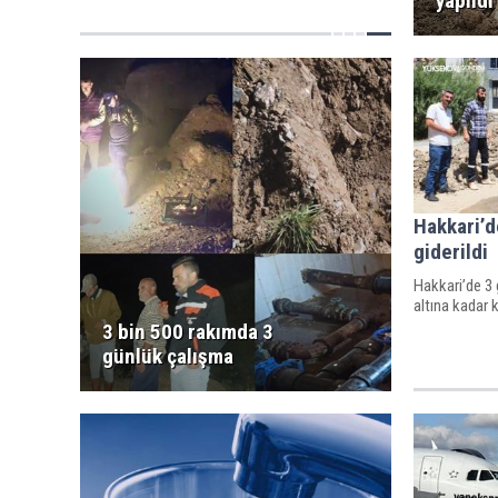
yapıldı
Hakkari’d
giderildi
Hakkari’de 3 
altına kadar k
3 bin 500 rakımda 3
günlük çalışma