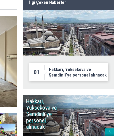
İlgi Çeken Haberler
Hakkari, Yüksekova ve
01
Şemdinli'ye personel alınacak
Hakkari,
Yüksek
Yüksekova ve
Ziraat
Şemdinli'ye
Odası'n
personel
Yangınla
alınacak
Karşı Duy
Çağrısı