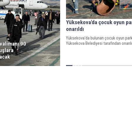
Yüksekova'da çocuk oyun par
onarıldı
Yüksekova'da bulunan çocuk oyun park
valimanı 90
Yüksekova Belediyesi tarafından onarıld
uşlara
lacak