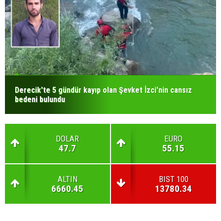
Derecik'te 5 gündür kayıp olan Şevket İzci'nin cansız
bedeni bulundu
DOLAR
EURO
47.7
55.15
ALTIN
BIST 100
6660.45
13780.34