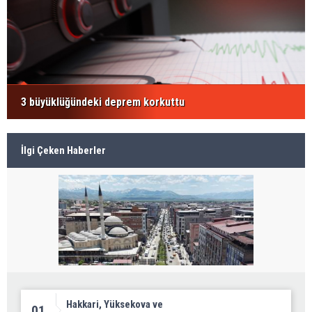
3 büyüklüğündeki deprem korkuttu
İlgi Çeken Haberler
Hakkari, Yüksekova ve
01