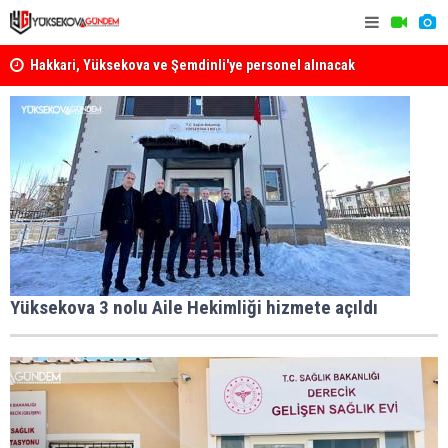
Hakkari, Yüksekova ve Şemdinli'ye personel alınacak
Yüksekova'
Yüksekova Ziraat Odası'ndan Yangınlara Karşı Duyarlılık
Çağrısı
Yüksekova 3 nolu Aile Hekimliği hizmete açıldı