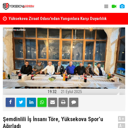
k
Yüksekova Ziraat Odası'ndan Yangınlara Karşı Duyarlılık
Yüksekova'
Çağrısı
19:32
21 Eylül 2025
Şemdinlili İş İnsanı Töre, Yüksekova Spor’u
A+
Ağırladı
A-