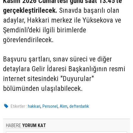
Kasım 2026 Cumartesi günü saat 13.45'te
gerçekleştirilecek.
Sınavda başarılı olan
adaylar, Hakkari merkez ile Yüksekova ve
Şemdinli'deki ilgili birimlerde
görevlendirilecek.
Başvuru şartları, sınav süreci ve diğer
detaylara Gelir İdaresi Başkanlığının resmi
internet sitesindeki "Duyurular"
bölümünden ulaşılabilecek.
,
,
,
Etiketler :
hakkari
Personel
Alım
defterdarlık
HABERE
YORUM KAT