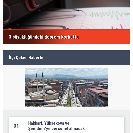
3 büyüklüğündeki deprem korkuttu
İlgi Çeken Haberler
Hakkari, Yüksekova ve
01
Şemdinli'ye personel alınacak