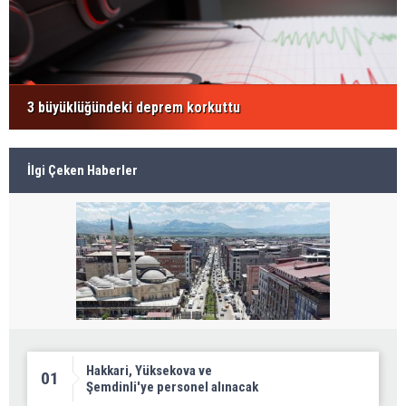
3 büyüklüğündeki deprem korkuttu
İlgi Çeken Haberler
Hakkari, Yüksekova ve
01
Şemdinli'ye personel alınacak