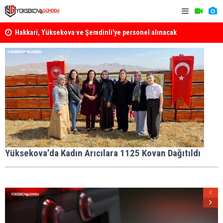
Hakkari, Yüksekova ve Şemdinli'ye personel alınacak
Yüksekova Z
Çağrısı
Yüksekova’da Kadın Arıcılara 1125 Kovan Dağıtıldı