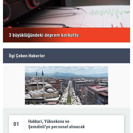
3 büyüklüğündeki deprem korkuttu
İlgi Çeken Haberler
Hakkari, Yüksekova ve
01
Şemdinli'ye personel alınacak