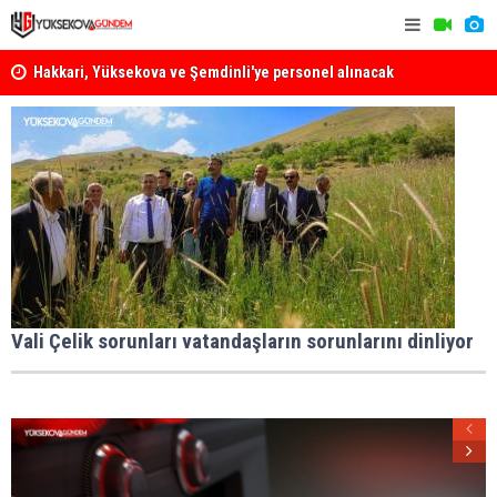
Hakkari, Yüksekova ve Şemdinli'ye personel alınacak
Yüksekova Z
Çağrısı
Vali Çelik sorunları vatandaşların sorunlarını dinliyor