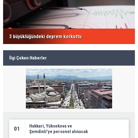
3 büyüklüğündeki deprem korkuttu
İlgi Çeken Haberler
Hakkari, Yüksekova ve
01
Şemdinli'ye personel alınacak