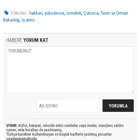
,
,
,
,
Etiketler :
hakkari
yüksekova
semdinli
Çukurca
Tarım ve Orman
,
Bakanlığı
İş alımı
HABERE
YORUM KAT
UYARI:
Küfür, hakaret, rencide edici cümleler veya imalar, inançlara saldırı
içeren, imla kuralları ile yazılmamış,
Türkçe karakter kullanılmayan ve büyük harflerle yazılmış yorumlar
onaylanmamaktadır.