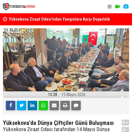
k
Yüksekova Ziraat Odası'ndan Yangınlara Karşı Duyarlılık
Yüksekova'
Çağrısı
10:28
15 Mayıs 2026
Yüksekova’da Dünya Çiftçiler Günü Buluşması
A+
Yüksekova Ziraat Odası tarafından 14 Mayıs Dünya
A-