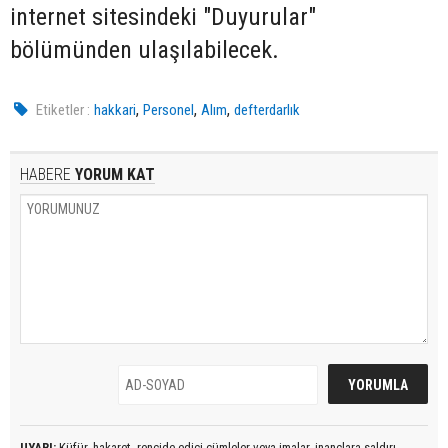
internet sitesindeki "Duyurular"
bölümünden ulaşılabilecek.
,
,
,
Etiketler :
hakkari
Personel
Alım
defterdarlık
HABERE
YORUM KAT
UYARI:
Küfür, hakaret, rencide edici cümleler veya imalar, inançlara saldırı