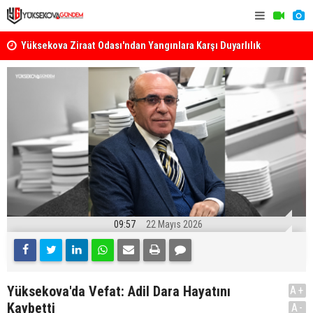
k
Yüksekova Ziraat Odası'ndan Yangınlara Karşı Duyarlılık
Yüksekova'
Çağrısı
09:57
22 Mayıs 2026
Yüksekova'da Vefat: Adil Dara Hayatını
A+
Kaybetti
A-