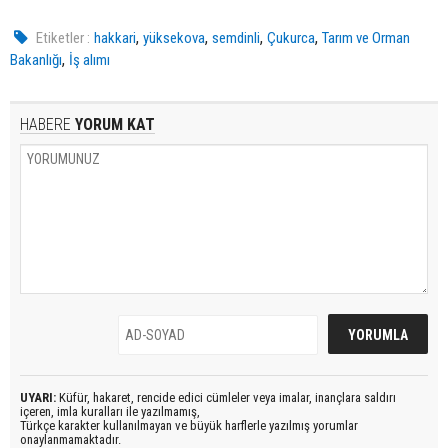
,
,
,
,
Etiketler :
hakkari
yüksekova
semdinli
Çukurca
Tarım ve Orman
,
Bakanlığı
İş alımı
HABERE
YORUM KAT
UYARI:
Küfür, hakaret, rencide edici cümleler veya imalar, inançlara saldırı
içeren, imla kuralları ile yazılmamış,
Türkçe karakter kullanılmayan ve büyük harflerle yazılmış yorumlar
onaylanmamaktadır.