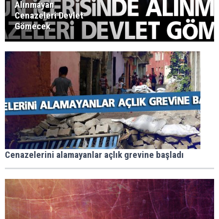
Alınmayan
Cenazeleri Devlet
Gömecek
Cenazelerini alamayanlar açlık grevine başladı