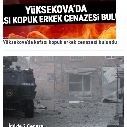
Yüksekova'da kafası kopuk erkek cenazesi bulundu
İdil'de 2 Cenaze