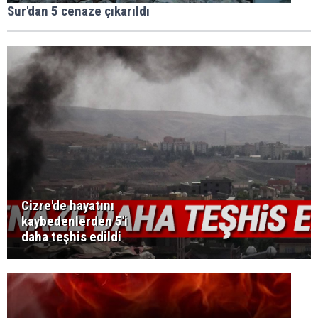
Sur'dan 5 cenaze çıkarıldı
Cizre'de hayatını
kaybedenlerden 5'i
daha teşhis edildi