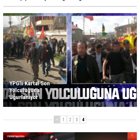
YPG'li Kartal Son
Yolculuğuna
Uğurlanıyor
1
2
3
4