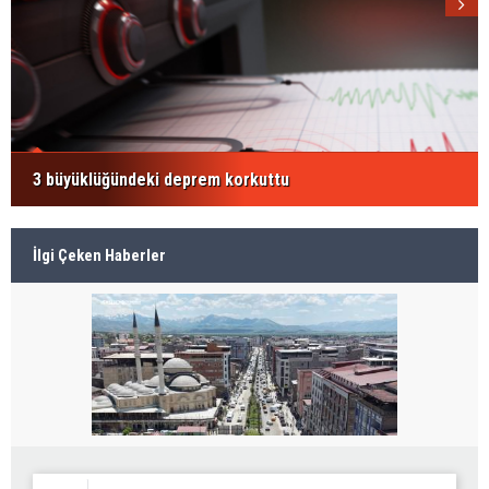
3 büyüklüğündeki deprem korkuttu
İlgi Çeken Haberler