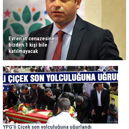
Evren’in cenazesine
bizden 1 kişi bile
katılmayacak
YPG’li Çiçek son yolculuğuna uğurlandı