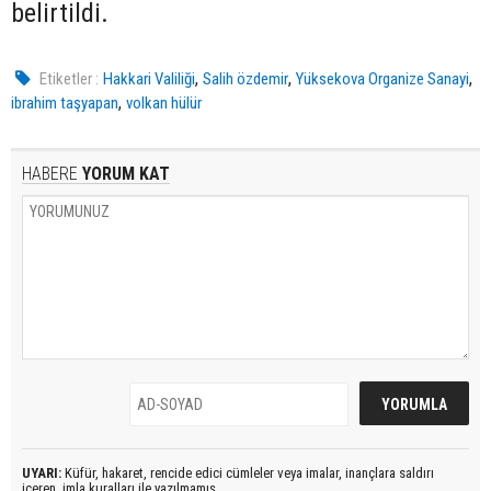
belirtildi.
,
,
,
Etiketler :
Hakkari Valiliği
Salih özdemir
Yüksekova Organize Sanayi
,
ibrahim taşyapan
volkan hülür
HABERE
YORUM KAT
UYARI:
Küfür, hakaret, rencide edici cümleler veya imalar, inançlara saldırı
içeren, imla kuralları ile yazılmamış,