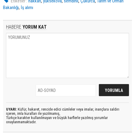
,
,
,
,
Etiketler :
hakkari
yüksekova
semdinli
Çukurca
Tarım ve Orman
,
Bakanlığı
İş alımı
HABERE
YORUM KAT
UYARI:
Küfür, hakaret, rencide edici cümleler veya imalar, inançlara saldırı
içeren, imla kuralları ile yazılmamış,
Türkçe karakter kullanılmayan ve büyük harflerle yazılmış yorumlar
onaylanmamaktadır.