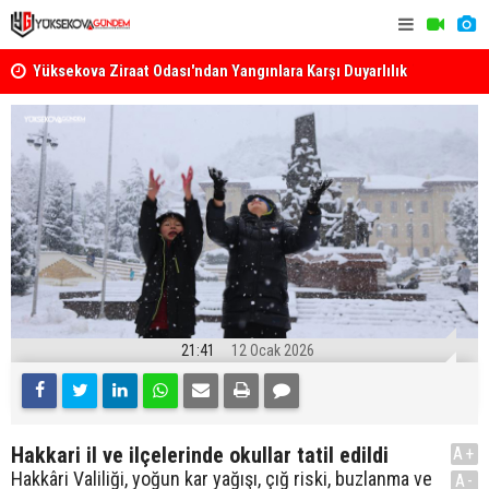
k
Yüksekova Ziraat Odası'ndan Yangınlara Karşı Duyarlılık
Yüksekova'
Çağrısı
21:41
12 Ocak 2026
Hakkari il ve ilçelerinde okullar tatil edildi
A+
Hakkâri Valiliği, yoğun kar yağışı, çığ riski, buzlanma ve
A-