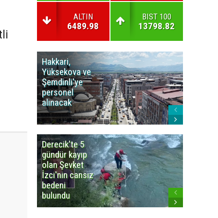
ALTIN
BIST 100
6489.98
13798.82
li
Hakkari,
Yüksek
Yüksekova ve
Ziraat
Şemdinli'ye
Odası'n
personel
Yangınla
alınacak
Karşı Duy
Çağrısı
Derecik'te 5
3
gündür kayıp
büyüklü
olan Şevket
deprem
İzci'nin cansız
korkuttu
bedeni
bulundu