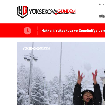
Ana 
GÜN
Yüksekova Ziraat Odası'ndan Yangınlara 