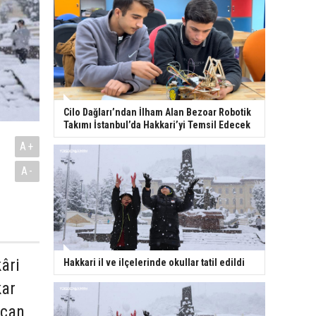
Cilo Dağları’ndan İlham Alan Bezoar Robotik
Takımı İstanbul’da Hakkari’yi Temsil Edecek
A+
A-
âri
Hakkari il ve ilçelerinde okullar tatil edildi
kar
 can