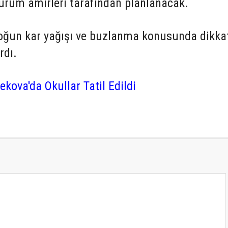
urum amirleri tarafından planlanacak.
 yoğun kar yağışı ve buzlanma konusunda dikkat
rdı.
kova'da Okullar Tatil Edildi