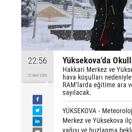
Yüksekova'da Okulla
22:56
Hakkari Merkez ve Yükse
hava koşulları nedeniyl
22 Mart 2026
RAM’larda eğitime ara ver
sayılacak.
YÜKSEKOVA - Meteoroloji
Merkez ve Yüksekova ilç
yağışı ve buzlanma bekle