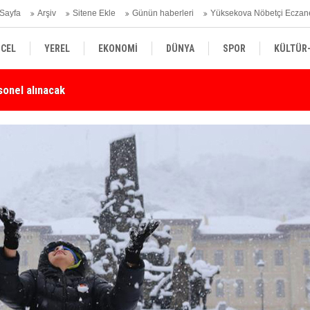
Sayfa
Arşiv
Sitene Ekle
Günün haberleri
Yüksekova Nöbetçi Eczan
CEL
YEREL
EKONOMİ
DÜNYA
SPOR
KÜLTÜR
Karşı Duyarlılık Çağrısı
Yü
SİYASET
TEKNOLOJİ
SAĞLIK