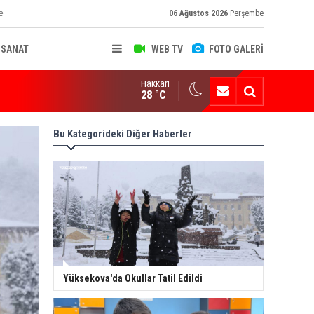
e
06 Ağustos 2026
Perşembe
-SANAT
WEB TV
FOTO GALERİ
Hakkari
ksekova'nın Sanayi Geleceği Masaya Yatırıldı
28 °C
Bu Kategorideki Diğer Haberler
Yüksekova'da Okullar Tatil Edildi