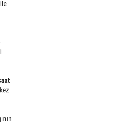
ile
e
i
saat
rkez
ğının