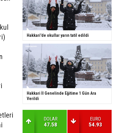
kul
i)
Hakkari'de okullar yarın tatil edildi
n
i
Hakkari İl Genelinde Eğitime 1 Gün Ara
Verildi
tleri
DOLAR
EURO
i
47.58
54.93