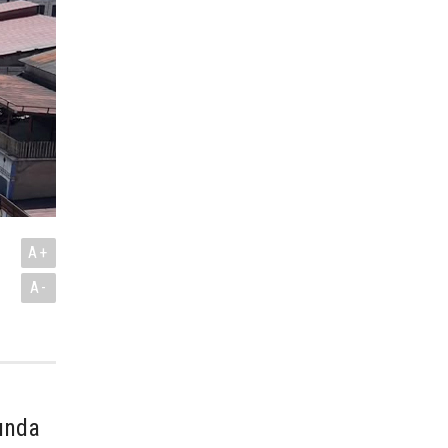
A+
A-
mında