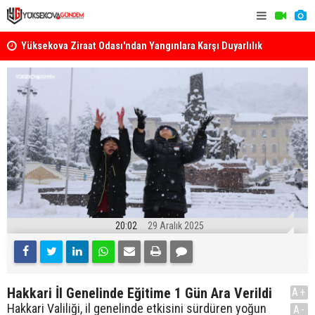
k
Yüksekova Ziraat Odası'ndan Yangınlara Karşı Duyarlılık
Yüksekova'
Çağrısı
20:02
29 Aralık 2025
Hakkari İl Genelinde Eğitime 1 Gün Ara Verildi
A+
Hakkari Valiliği, il genelinde etkisini sürdüren yoğun
A-