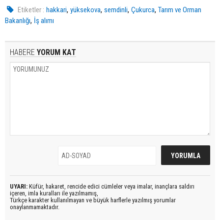
,
,
,
,
Etiketler :
hakkari
yüksekova
semdinli
Çukurca
Tarım ve Orman
,
Bakanlığı
İş alımı
HABERE
YORUM KAT
UYARI:
Küfür, hakaret, rencide edici cümleler veya imalar, inançlara saldırı
içeren, imla kuralları ile yazılmamış,
Türkçe karakter kullanılmayan ve büyük harflerle yazılmış yorumlar
onaylanmamaktadır.