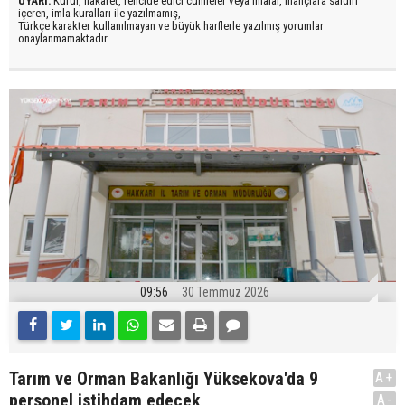
UYARI:
Küfür, hakaret, rencide edici cümleler veya imalar, inançlara saldırı
içeren, imla kuralları ile yazılmamış,
Türkçe karakter kullanılmayan ve büyük harflerle yazılmış yorumlar
onaylanmamaktadır.
09:56
30 Temmuz 2026
Tarım ve Orman Bakanlığı Yüksekova'da 9
A+
personel istihdam edecek
A-