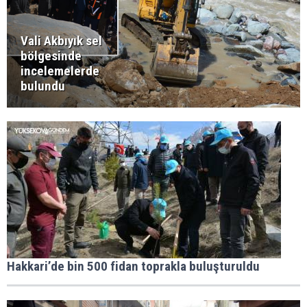
Vali Akbıyık sel
bölgesinde
incelemelerde
bulundu
Hakkari’de bin 500 fidan toprakla buluşturuldu