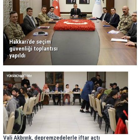
Hakkari'de seçim
güvenliği toplantısı
yapıldı
Vali Akbıyık, depremzedelerle iftar açtı