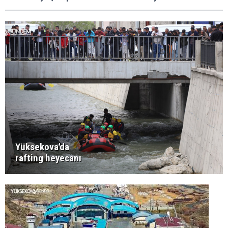
Yüksekova'da
rafting heyecanı