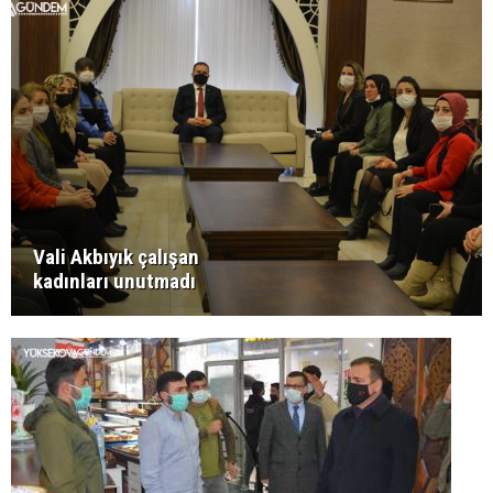
Vali Akbıyık çalışan
kadınları unutmadı