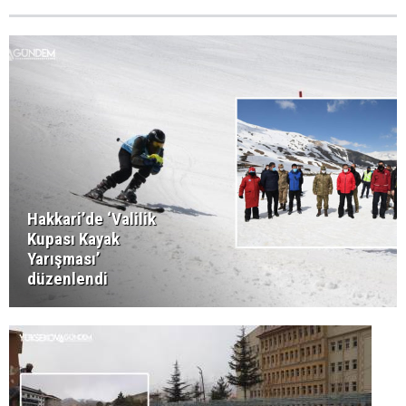
Hakkari’de ‘Valilik
Kupası Kayak
Yarışması’
düzenlendi