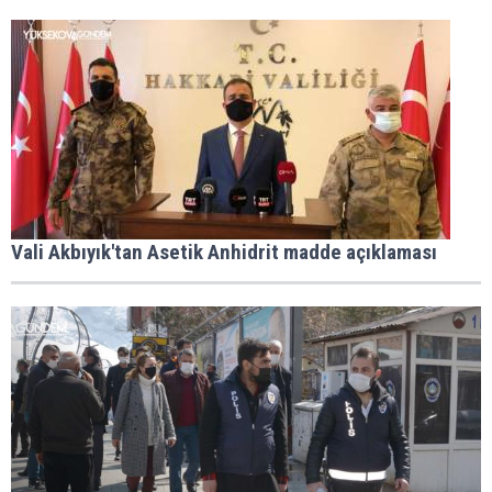
Vali Akbıyık'tan Asetik Anhidrit madde açıklaması