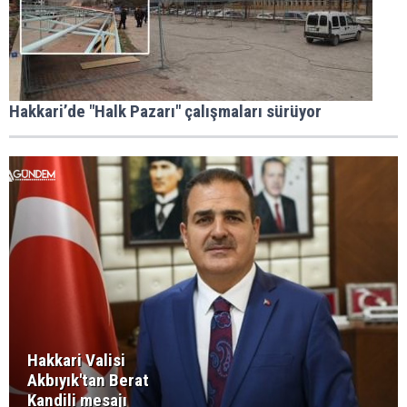
Hakkari’de "Halk Pazarı" çalışmaları sürüyor
Hakkari Valisi
Akbıyık'tan Berat
Kandili mesajı