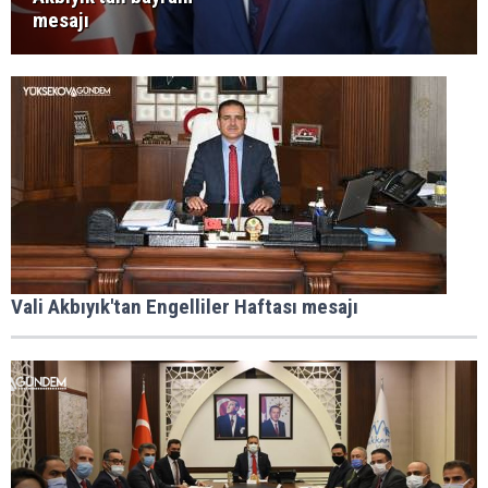
mesajı
Vali Akbıyık'tan Engelliler Haftası mesajı