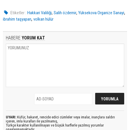
,
,
,
Etiketler :
Hakkari Valiliği
Salih özdemir
Yüksekova Organize Sanayi
,
ibrahim taşyapan
volkan hülür
HABERE
YORUM KAT
UYARI:
Küfür, hakaret, rencide edici cümleler veya imalar, inançlara saldırı
içeren, imla kuralları ile yazılmamış,
Türkçe karakter kullanılmayan ve büyük harflerle yazılmış yorumlar
onaylanmamaktadır.