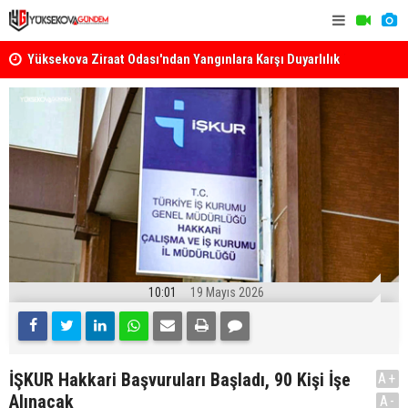
k
Yüksekova Ziraat Odası'ndan Yangınlara Karşı Duyarlılık
Yüksekova'
Çağrısı
10:01
19 Mayıs 2026
İŞKUR Hakkari Başvuruları Başladı, 90 Kişi İşe
A+
Alınacak
A-