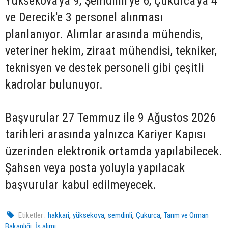
Yüksekova'ya 9, Şemdinli'ye 6, Çukurca'ya 4
ve Derecik'e 3 personel alınması
planlanıyor. Alımlar arasında mühendis,
veteriner hekim, ziraat mühendisi, tekniker,
teknisyen ve destek personeli gibi çeşitli
kadrolar bulunuyor.
Başvurular 27 Temmuz ile 9 Ağustos 2026
tarihleri arasında yalnızca Kariyer Kapısı
üzerinden elektronik ortamda yapılabilecek.
Şahsen veya posta yoluyla yapılacak
başvurular kabul edilmeyecek.
,
,
,
,
Etiketler :
hakkari
yüksekova
semdinli
Çukurca
Tarım ve Orman
,
Bakanlığı
İş alımı