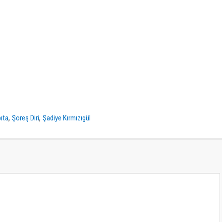
,
,
ıta
Şoreş Diri
Şadiye Kırmızıgül