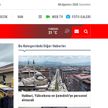
e
08 Ağustos 2026
Cumartesi
RECİK
VAN
WEB TV
FOTO GALERİ
Hakkari
ksekova'nın Sanayi Geleceği Masaya Yatırıldı
31 °C
Bu Kategorideki Diğer Haberler
Hakkari, Yüksekova ve Şemdinli'ye personel
alınacak