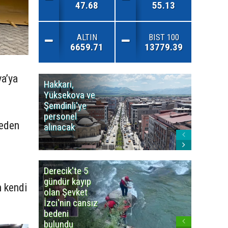
47.68
55.13
ALTIN
BIST 100
6659.71
13779.39
va’ya
Hakkari,
Yüksek
Yüksekova ve
Ziraat
Şemdinli'ye
Odası'n
personel
Yangınla
deden
alınacak
Karşı Duy
Çağrısı
Derecik'te 5
3
gündür kayıp
büyüklü
n kendi
olan Şevket
deprem
İzci'nin cansız
korkuttu
bedeni
bulundu