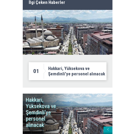
İlgi Çeken Haberler
Hakkari, Yüksekova ve
01
Şemdinli'ye personel alınacak
Hakkari,
Yüksek
Yüksekova ve
Ziraat
Şemdinli'ye
Odası'n
personel
Yangınla
alınacak
Karşı Duy
Çağrısı