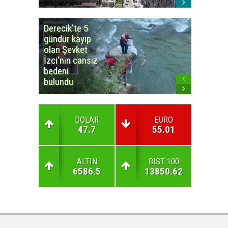
Derecik'te 5
3
gündür kayıp
büyüklü
olan Şevket
deprem
İzci'nin cansız
korkuttu
bedeni
bulundu
DOLAR
EURO
47.7
55.01
ALTIN
BIST 100
6586.5
13850.62