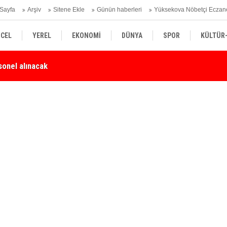
Sayfa
Arşiv
Sitene Ekle
Günün haberleri
Yüksekova Nöbetçi Eczan
CEL
YEREL
EKONOMİ
DÜNYA
SPOR
KÜLTÜR
sonel alınacak
Yü
SİYASET
TEKNOLOJİ
SAĞLIK