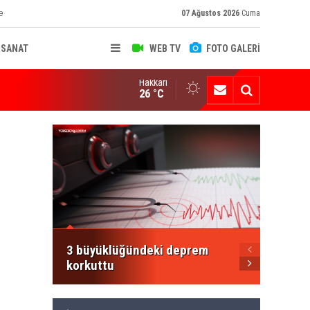
e
07 Ağustos 2026
Cuma
-SANAT
WEB TV
FOTO GALERİ
Hakkari
ksekova Ziraat Odası'ndan Yangınlara Karşı Duyarlılık Çağrısı
26 °C
Şemdin
Şakar'
Mesajı
3 büyüklüğündeki deprem
korkuttu