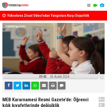
k
Yüksekova Ziraat Odası'ndan Yangınlara Karşı Duyarlılık
Yüksekova'
Çağrısı
09:45
06 Aralık 2024
MEB Kararnamesi Resmi Gazete’de: Öğrenci
A+
kılık kıyafetlerinde değişiklik
A-