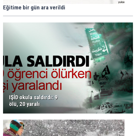
Eğitime bir gün ara verildi
IŞİD okula saldırdı: 9
ölü, 20 yaralı