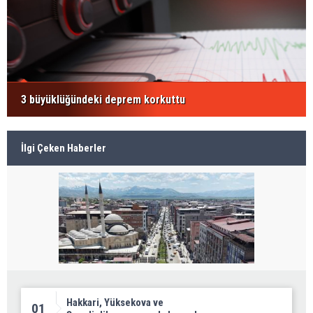
3 büyüklüğündeki deprem korkuttu
İlgi Çeken Haberler
Hakkari, Yüksekova ve
01