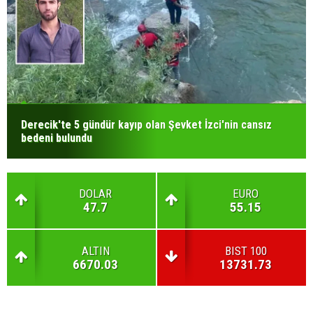
Derecik'te 5 gündür kayıp olan Şevket İzci'nin cansız
bedeni bulundu
DOLAR
EURO
47.7
55.15
ALTIN
BIST 100
6670.03
13731.73