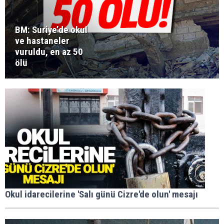
BM: Suriye’de okul
ve hastaneler
vuruldu, en az 50
ölü
Okul idarecilerine 'Salı günü Cizre'de olun' mesajı