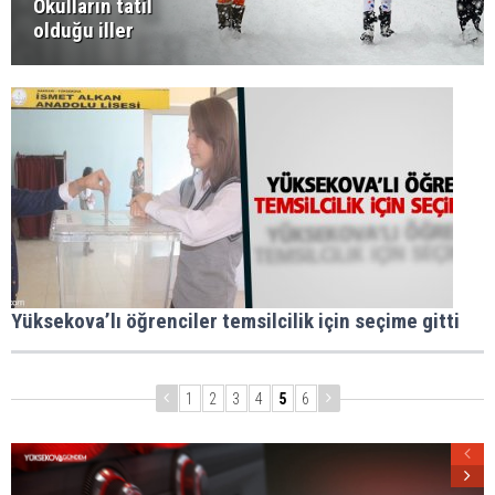
Okulların tatil
olduğu iller
Yüksekova’lı öğrenciler temsilcilik için seçime gitti
1
2
3
4
5
6