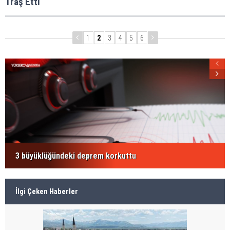
Traş Etti
1
2
3
4
5
6
3 büyüklüğündeki deprem korkuttu
İlgi Çeken Haberler