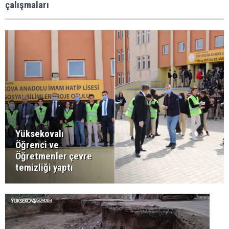
çalışmaları
Yüksekovalı
Öğrenci ve
Öğretmenler çevre
temizliği yaptı