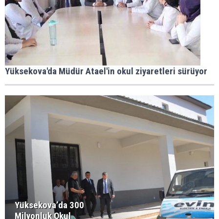
Yüksekova'da Müdür Atael'in okul ziyaretleri sürüyor
Yüksekova’da 300
Milyonluk Okul