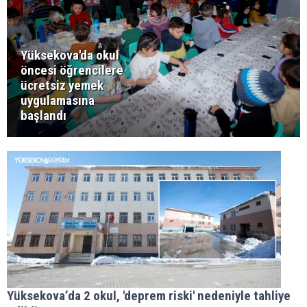
Yüksekova'da okul
öncesi öğrencilere
ücretsiz yemek
uygulamasına
başlandı
Yüksekova’da 2 okul, 'deprem riski' nedeniyle tahliye