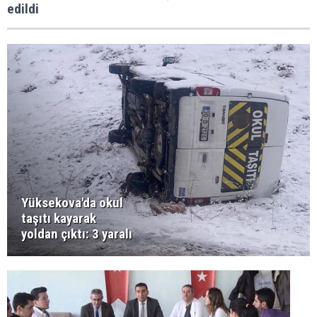
edildi
Yüksekova'da okul
taşıtı kayarak
yoldan çıktı: 3 yaralı