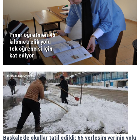
Pınar öğretmen 45
kilometrelik yolu
tek öğrencisi için
kat ediyor
Başkale'de okullar tatil edildi: 65 yerleşim yerinin yolu