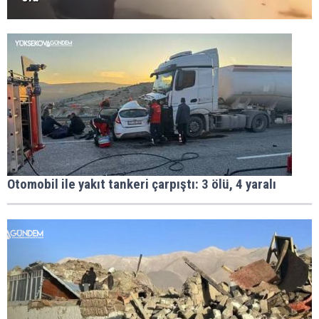
Otomobil ile yakıt tankeri çarpıştı: 3 ölü, 4 yaralı