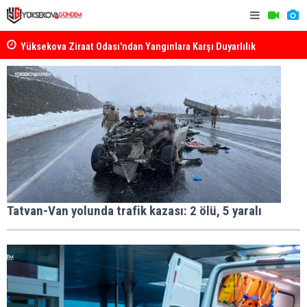
k
Yüksekova Ziraat Odası'ndan Yangınlara Karşı Duyarlılık
Yüksekova'
Çağrısı
Tatvan-Van yolunda trafik kazası: 2 ölü, 5 yaralı