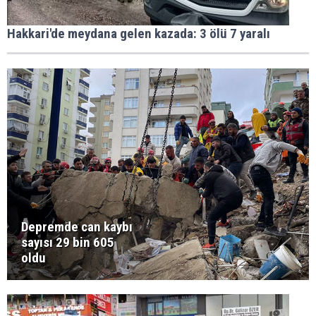
Hakkari'de meydana gelen kazada: 3 ölü 7 yaralı
Depremde can kaybı
sayısı 29 bin 605
oldu