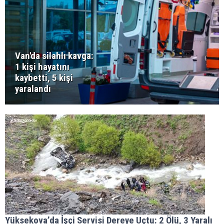
Van'da silahlı kavga:
1 kişi hayatını
kaybetti, 5 kişi
yaralandı
Yüksekova’da İşçi Servisi Dereye Uçtu: 2 Ölü, 3 Yaralı