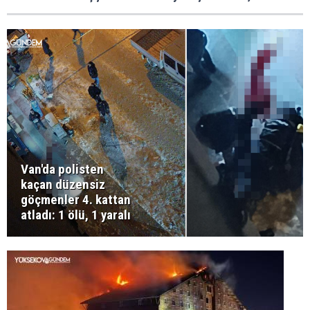
Van'da polisten
kaçan düzensiz
göçmenler 4. kattan
atladı: 1 ölü, 1 yaralı