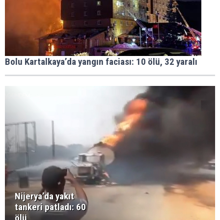
Bolu Kartalkaya’da yangın faciası: 10 ölü, 32 yaralı
Nijerya’da yakıt
tankeri patladı: 60
ölü