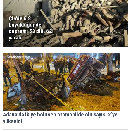
Çin'de 6,8
büyüklüğünde
deprem: 53 ölü, 62
yaralı
Adana’da ikiye bölünen otomobilde ölü sayısı 2’ye
yükseldi