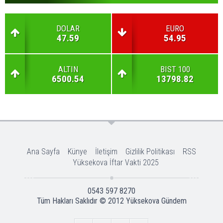
DOLAR
EURO
47.59
54.95
ALTIN
BIST 100
6500.54
13798.82
Ana Sayfa
Künye
İletişim
Gizlilik Politikası
RSS
Yüksekova İftar Vakti 2025
0543 597 8270
Tüm Hakları Saklıdır © 2012
Yüksekova Gündem