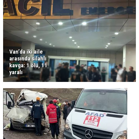
Van’da iki aile
arasında silahlı
kavga: 1 ölü, 11
yaralı