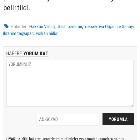
belirtildi.
,
,
,
Etiketler :
Hakkari Valiliği
Salih özdemir
Yüksekova Organize Sanayi
,
ibrahim taşyapan
volkan hülür
HABERE
YORUM KAT
UYARI:
Küfür, hakaret, rencide edici cümleler veya imalar, inançlara saldırı