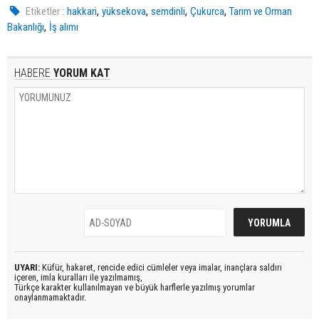
,
,
,
,
Etiketler :
hakkari
yüksekova
semdinli
Çukurca
Tarım ve Orman
,
Bakanlığı
İş alımı
HABERE
YORUM KAT
UYARI:
Küfür, hakaret, rencide edici cümleler veya imalar, inançlara saldırı
içeren, imla kuralları ile yazılmamış,
Türkçe karakter kullanılmayan ve büyük harflerle yazılmış yorumlar
onaylanmamaktadır.