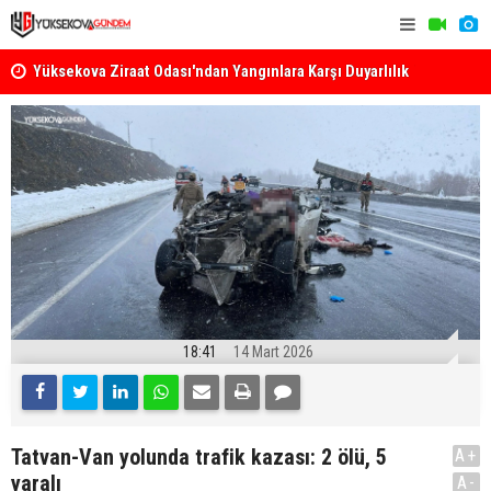
k
Yüksekova Ziraat Odası'ndan Yangınlara Karşı Duyarlılık
Yüksekova'
Çağrısı
18:41
14 Mart 2026
Tatvan-Van yolunda trafik kazası: 2 ölü, 5
A+
yaralı
A-