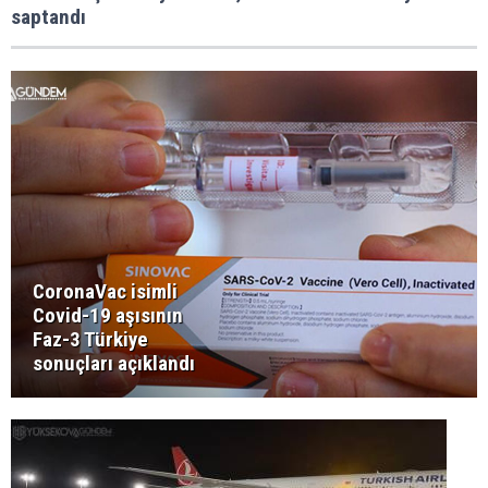
saptandı
CoronaVac isimli
Covid-19 aşısının
Faz-3 Türkiye
sonuçları açıklandı