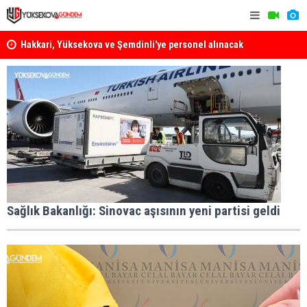
Hakkari, Yüksekova ve Şemdinli'ye personel alınacak
Yüksekova'
Yüksekova Ziraat Odası'ndan Yangınlara Karşı Duyarlılık
Çağrısı
Sağlık Bakanlığı: Sinovac aşısının yeni partisi geldi