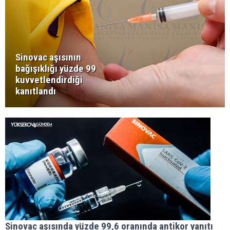
Sinovac aşısının
bağışıklığı yüzde 99
kuvvetlendirdiği
kanıtlandı
Sinovac aşısında yüzde 99,6 oranında antikor yanıtı