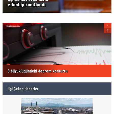
etkinliği kanıtlandı
3 büyüklüğündeki deprem korkuttu
İlgi Çeken Haberler