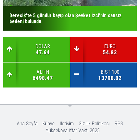
Derecik'te 5 gündür kayıp olan Şevket İzci'nin cansız
bedeni bulundu
DOLAR
EURO
47.64
54.83
ALTIN
BIST 100
6498.47
13798.82
Ana Sayfa
Künye
İletişim
Gizlilik Politikası
RSS
Yüksekova İftar Vakti 2025