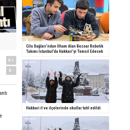
Cilo Dağları’ndan İlham Alan Bezoar Robotik
Takımı İstanbul’da Hakkari’yi Temsil Edecek
A+
A-
antı
Hakkari il ve ilçelerinde okullar tatil edildi
e