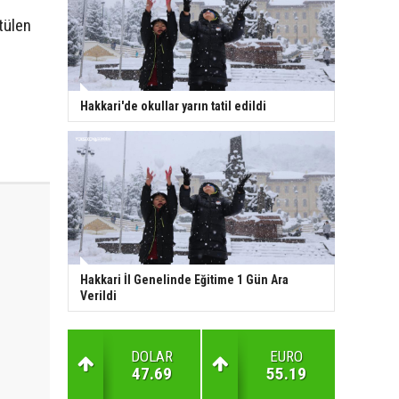
ütülen
m
Hakkari'de okullar yarın tatil edildi
Hakkari İl Genelinde Eğitime 1 Gün Ara
Verildi
DOLAR
EURO
47.69
55.19