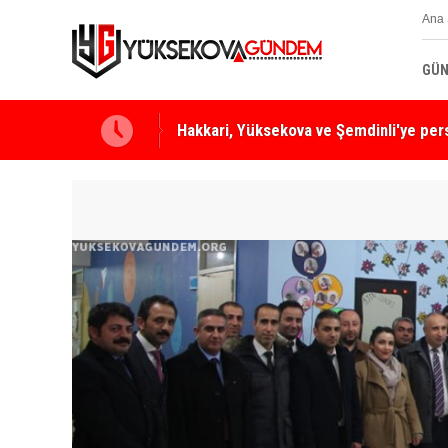
Ana 
GÜN
Yüksekova Ziraat Odası'ndan Yangınlara 