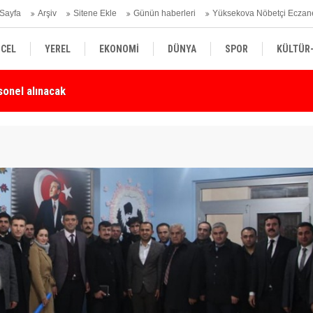
Sayfa
Arşiv
Sitene Ekle
Günün haberleri
Yüksekova Nöbetçi Eczan
CEL
YEREL
EKONOMİ
DÜNYA
SPOR
KÜLTÜR
Karşı Duyarlılık Çağrısı
Yü
SİYASET
TEKNOLOJİ
SAĞLIK