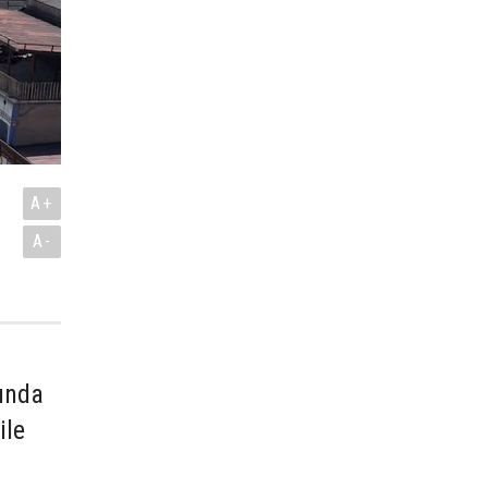
A+
A-
mında
ile