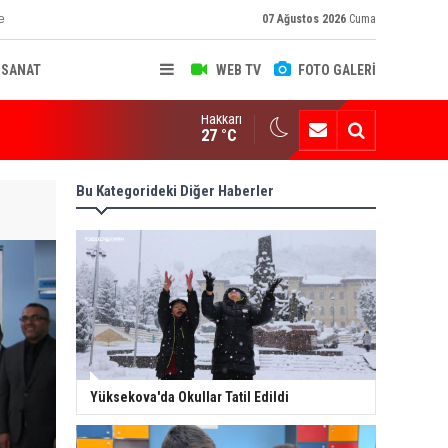
e
07 Ağustos 2026
Cuma
-SANAT
WEB TV
FOTO GALERİ
Hakkari
ksekova'nın Sanayi Geleceği Masaya Yatırıldı
27 °C
Bu Kategorideki Diğer Haberler
Yüksekova'da Okullar Tatil Edildi