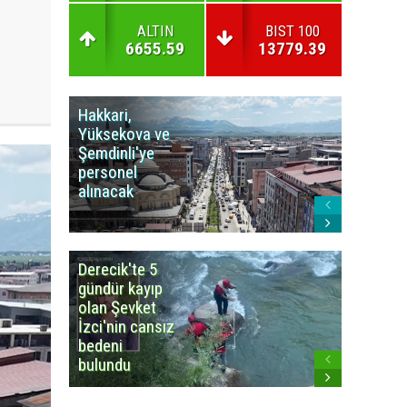
ALTIN
BIST 100
6655.59
13779.39
Hakkari,
Yüksek
Yüksekova ve
Ziraat
Şemdinli'ye
Odası'n
personel
Yangınla
alınacak
Karşı Duy
Çağrısı
Derecik'te 5
3
gündür kayıp
büyüklü
olan Şevket
deprem
İzci'nin cansız
korkuttu
bedeni
bulundu