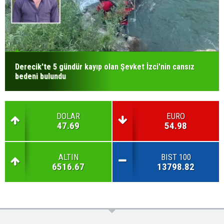
Derecik'te 5 gündür kayıp olan Şevket İzci'nin cansız
bedeni bulundu
DOLAR
EURO
47.69
54.98
ALTIN
BIST 100
6516.67
13798.82