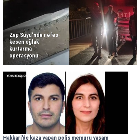
Zap Suyu’nda nefes
kesen oğlak
kurtarma
operasyonu
Hakkari'de kaza yapan polis memuru yaşam