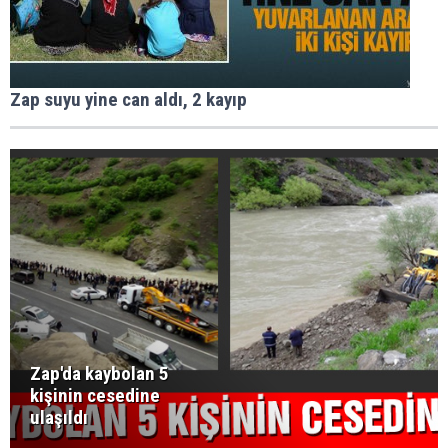
Zap suyu yine can aldı, 2 kayıp
Zap'da kaybolan 5
kişinin cesedine
ulaşıldı