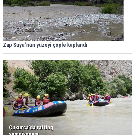
Zap Suyu’nun yüzeyi çöple kaplandı
Çukurca’da rafting
şampiyonası