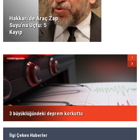
Hakkari'de Araç Zap
Suyu'na Uçtu: 5
Kayıp
3 büyüklüğündeki deprem korkuttu
İlgi Çeken Haberler